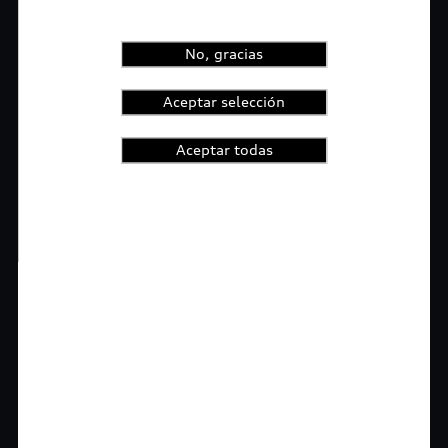
No, gracias
Aceptar selección
Aceptar todas
1
2
3
4
t-highlights.skipLinkText__
Rigurosa inspección