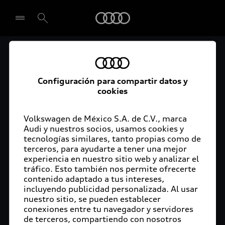
Audi
Audi Certified :plus
Seleccionar concesionario
Audi ofrece garantía extendida para vehículos
Configuración para compartir datos y
cookies
certificados. Al momento de adquirir tu vehículo
Audi Certified Plus contarás con una garantía,
cuya cobertura podrás ampliar hasta por dos años
Volkswagen de México S.A. de C.V., marca
adicionales. De esta forma estarás tranquilo ante
Audi y nuestros socios, usamos cookies y
tecnologías similares, tanto propias como de
imprevistos, ya que ante cualquier eventualidad
terceros, para ayudarte a tener una mejor
tu vehículo será atendido por expertos, en la
experiencia en nuestro sitio web y analizar el
concesionaria Audi de tu preferencia y utilizando
tráfico. Esto también nos permite ofrecerte
solo piezas originales. Además, tienes la
contenido adaptado a tus intereses,
posibilidad de incluirlo en tu financiamiento con
incluyendo publicidad personalizada. Al usar
nuestro sitio, se pueden establecer
Audi Financial Services.
conexiones entre tu navegador y servidores
de terceros, compartiendo con nosotros