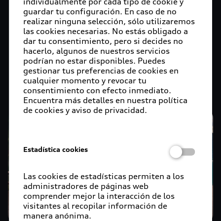
individualmente por cada tipo de cookie y
guardar tu configuración. En caso de no
Promociones
realizar ninguna selección, sólo utilizaremos
las cookies necesarias. No estás obligado a
del mes
dar tu consentimiento, pero si decides no
hacerlo, algunos de nuestros servicios
podrían no estar disponibles. Puedes
gestionar tus preferencias de cookies en
cualquier momento y revocar tu
consentimiento con efecto inmediato.
Encuentra más detalles en nuestra política
de cookies y aviso de privacidad.
Estadística cookies
Las cookies de estadísticas permiten a los
administradores de páginas web
comprender mejor la interacción de los
visitantes al recopilar información de
manera anónima.