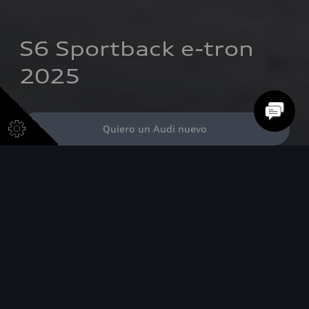
S6 Sportback e-tron 
2025
Quiero un Audi nuevo
Quiero simular mi crédito
Alcance hasta
675
WLTP
Km