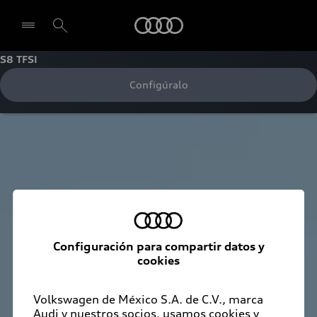
Audi
S8 TFSI
Configúralo
Seleccionar concesionario
Configuración para compartir datos y
cookies
Volkswagen de México S.A. de C.V., marca
Audi y nuestros socios, usamos cookies y