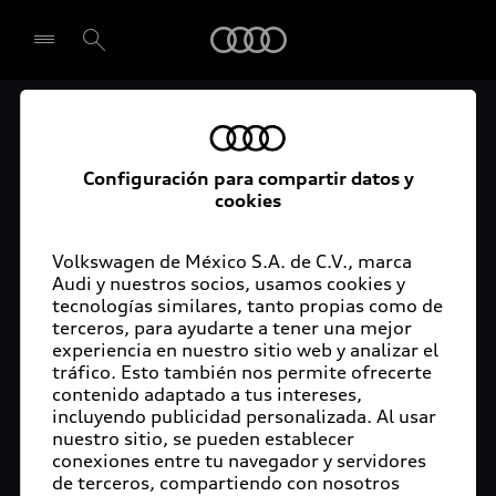
Audi
El acceso digital a tu
Seleccionar concesionario
Audi
Configuración para compartir datos y
cookies
La aplicación myAudi conecta tu Audi con tu
rutina diaria y lleva más confort de conducción a
Volkswagen de México S.A. de C.V., marca
Audi y nuestros socios, usamos cookies y
tu vida a través de funciones y servicios
tecnologías similares, tanto propias como de
innovadores.
terceros, para ayudarte a tener una mejor
experiencia en nuestro sitio web y analizar el
tráfico. Esto también nos permite ofrecerte
contenido adaptado a tus intereses,
incluyendo publicidad personalizada. Al usar
nuestro sitio, se pueden establecer
conexiones entre tu navegador y servidores
de terceros, compartiendo con nosotros