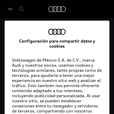
Audi
El acceso digital a tu
Seleccionar concesionario
Audi
Configuración para compartir datos y
cookies
La aplicación myAudi conecta tu Audi con tu
rutina diaria y lleva más confort de conducción a
Volkswagen de México S.A. de C.V., marca
Audi y nuestros socios, usamos cookies y
tu vida a través de funciones y servicios
tecnologías similares, tanto propias como de
innovadores.
terceros, para ayudarte a tener una mejor
experiencia en nuestro sitio web y analizar el
tráfico. Esto también nos permite ofrecerte
contenido adaptado a tus intereses,
incluyendo publicidad personalizada. Al usar
nuestro sitio, se pueden establecer
conexiones entre tu navegador y servidores
de terceros, compartiendo con nosotros