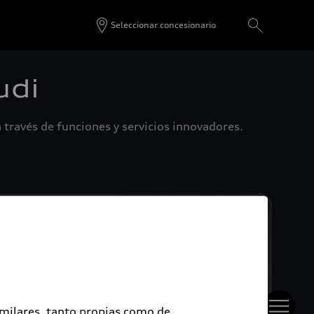
Seleccionar concesionario
udi
 través de funciones y servicios innovadores.
imilares, tanto propias como de