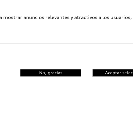
a mostrar anuncios relevantes y atractivos a los usuarios,
No, gracias
Aceptar selec
enta el control de
ncia y conoce las