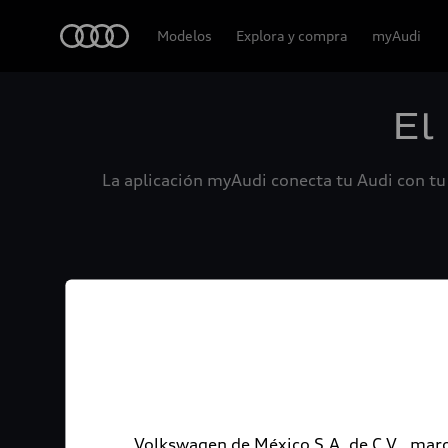
Audi
Modelos
Explora y compra
myAudi
El
La aplicación myAudi conecta tu Audi con tu 
Volkswagen de México S.A. de C.V., marc