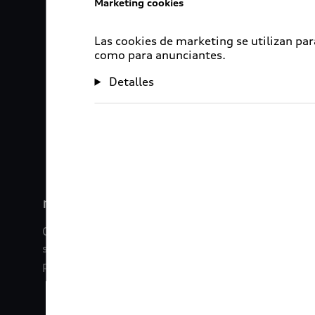
Marketing cookies
Las cookies de marketing se utilizan par
como para anunciantes.
Detalles
1
2
myAudi
Con myAudi La información viaja contigo. Experim
saber todo sobre tu vehículo sin importar la dista
promociones digitales que tenemos para ti.