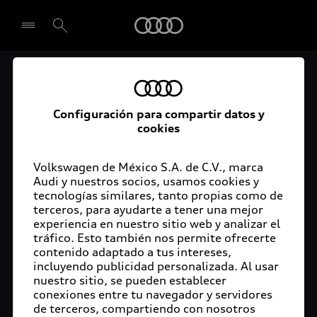
Audi
El acceso digital a tu
Seleccionar concesionario
Audi
Configuración para compartir datos y
cookies
La aplicación myAudi conecta tu Audi con tu
rutina diaria y lleva más confort de conducción a
Volkswagen de México S.A. de C.V., marca
Audi y nuestros socios, usamos cookies y
tu vida a través de funciones y servicios
tecnologías similares, tanto propias como de
innovadores.
terceros, para ayudarte a tener una mejor
experiencia en nuestro sitio web y analizar el
tráfico. Esto también nos permite ofrecerte
contenido adaptado a tus intereses,
incluyendo publicidad personalizada. Al usar
nuestro sitio, se pueden establecer
conexiones entre tu navegador y servidores
de terceros, compartiendo con nosotros