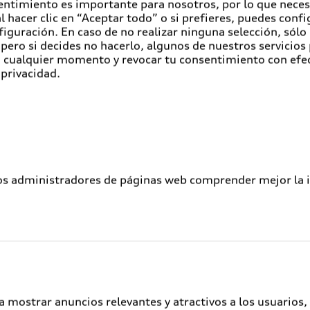
entimiento es importante para nosotros, por lo que nece
 hacer clic en “Aceptar todo” o si prefieres, puedes conf
figuración. En caso de no realizar ninguna selección, sólo
pero si decides no hacerlo, algunos de nuestros servicios
en cualquier momento y revocar tu consentimiento con efe
 privacidad.
Llegan a M
híbridos e
Con sus modelos
PHEV
combina seguridad, efic
gran versatilidad para e
los administradores de páginas web comprender mejor la int
Conoce más
a mostrar anuncios relevantes y atractivos a los usuarios,