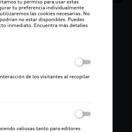
sitamos tu permiso para usar estas
igurar tu preferencia individualmente
 utilizaremos las cookies necesarias. No
 podrían no estar disponibles. Puedes
cto inmediato. Encuentra más detalles
éxico Audi Q7 y Q8
nchufables
, Audi ofrece experiencia de conducción que
iencia, confianza, una gestión de carga sencilla y
l uso diario.
eracción de los visitantes al recopilar
 siendo valiosas tanto para editores