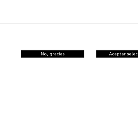
No, gracias
Aceptar selec
Audi lanza
Audi SQ7