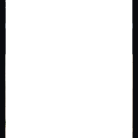
se basa en la Plataforma Premium de Combustión
(PPC).
Conoce más