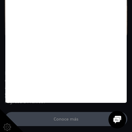
El Audi A3 Sportback
regresa a México
La marca de los cuatro aros reincorpora al portafolio
de productos el icónico A3 Sportback. Con un
aspecto más deportivo, nuevos elementos de diseño
y funciones digitales, el icónico Audi A3 Sportback
regresa a México.
Conoce más