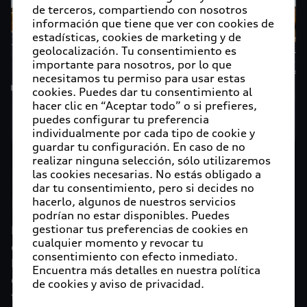
de terceros, compartiendo con nosotros
información que tiene que ver con cookies de
estadísticas, cookies de marketing y de
geolocalización. Tu consentimiento es
importante para nosotros, por lo que
necesitamos tu permiso para usar estas
cookies. Puedes dar tu consentimiento al
hacer clic en “Aceptar todo” o si prefieres,
puedes configurar tu preferencia
individualmente por cada tipo de cookie y
guardar tu configuración. En caso de no
realizar ninguna selección, sólo utilizaremos
las cookies necesarias. No estás obligado a
El nuevo Audi Q6 e-tron
dar tu consentimiento, pero si decides no
llega a México
hacerlo, algunos de nuestros servicios
podrían no estar disponibles. Puedes
gestionar tus preferencias de cookies en
La marca de los cuatro aros lanza el primer modelo
cualquier momento y revocar tu
de producción construido sobre la Plataforma
consentimiento con efecto inmediato.
Eléctrica Premium (PPE), el nuevo Audi Q6 e-tron el
Encuentra más detalles en nuestra política
cual representa el lema de Audi “Liderazgo por
de cookies y aviso de privacidad.
tecnología” en su máxima expresión.