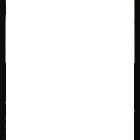
El nuevo Audi A6 Sedán
llega a México
Con una herencia de 57 años de éxito desde el Audi
100 hasta el A6, la marca de los cuatro aros continúa
su importante ofensiva de producto. La
modernización y el rejuvenecimiento de la gama
forma parte de la “Agenda Audi”, el nuevo A6 Sedán