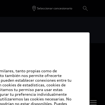
Seleccionar concesionario
De vuelta al inicio
udi Certified :plus
imilares, tanto propias como de
Esto también nos permite ofrecerte
e pueden establecer conexiones entre tu
di Certified :plus
 cookies de estadísticas, cookies de
sitamos tu permiso para usar estas
ncesionarios Audi Certified :plus
igurar tu preferencia individualmente
 utilizaremos las cookies necesarias. No
 podrían no estar disponibles. Puedes