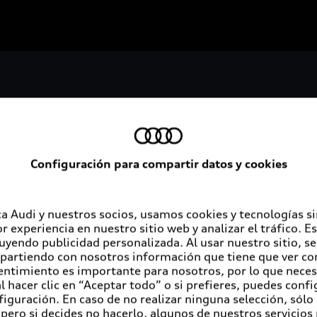
Configuración para compartir datos y cookies
Servicios al cliente
A
a Audi y nuestros socios, usamos cookies y tecnologías s
r experiencia en nuestro sitio web y analizar el tráfico. 
luyendo publicidad personalizada. Al usar nuestro sitio, s
Audi contigo
Au
partiendo con nosotros información que tiene que ver con
entimiento es importante para nosotros, por lo que nece
Audi Financial Services
Co
 hacer clic en “Aceptar todo” o si prefieres, puedes conf
figuración. En caso de no realizar ninguna selección, sólo
Seguro Audi Safe
pero si decides no hacerlo, algunos de nuestros servicios