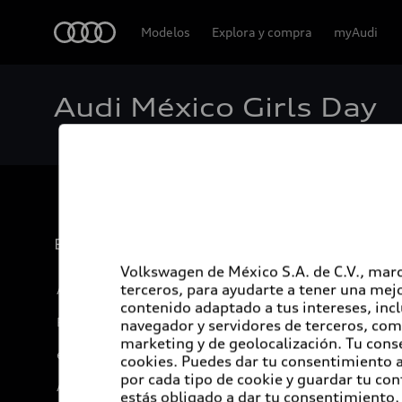
Audi
Modelos
Explora y compra
myAudi
Audi México Girls Day
Experiencia
Volkswagen de México S.A. de C.V., marc
terceros, para ayudarte a tener una mejo
Audi Sport
contenido adaptado a tus intereses, inc
Promociones
navegador y servidores de terceros, com
marketing y de geolocalización. Tu cons
e-Newsletter
cookies. Puedes dar tu consentimiento al
por cada tipo de cookie y guardar tu con
Audi internacional
estás obligado a dar tu consentimiento, 