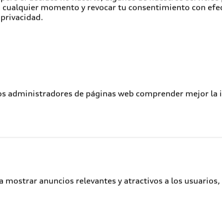
en cualquier momento y revocar tu consentimiento con efe
Atención a clientes
 privacidad.
Audi Connect
Servicio Audi
Audi Corporate
Garantía Extendida
los administradores de páginas web comprender mejor la int
Audi Plus
Llamado a revisión de bolsas de aire
Llamado a revisión general
Delivery situation
Audi Digital Services
a mostrar anuncios relevantes y atractivos a los usuarios,