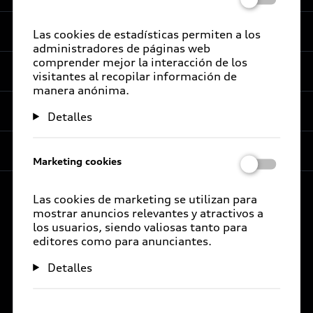
Experiencia
Las cookies de estadísticas permiten a los
administradores de páginas web
comprender mejor la interacción de los
Servicios al cliente
visitantes al recopilar información de
Audi Sport
manera anónima.
Promociones
Audi Certified :plus
Detalles
e-Newsletter
Audi contigo
Compañía
Audi internacional
Marketing cookies
Audi Financial Services
Audi Certified :plus
Audi Go Green
Seguro Audi Safe
Las cookies de marketing se utilizan para
Concesionarios Audi Certified :plus
mostrar anuncios relevantes y atractivos a
Audi México
Próximo Destino
Atención a clientes
los usuarios, siendo valiosas tanto para
editores como para anunciantes.
Comité Ejecutivo
Audi Exclusive
Audi Connect
© 2026 AUDI AG. Todos los derechos reservados.
Detalles
Código de conducta
Servicio Audi
Concesionarios
E-Newsletter
Integridad y Compliance (I&C)
Audi Corporate
Audi Financial Services
Certificaciones