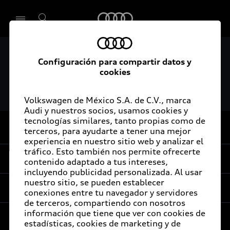
Audi
AUDI AG inaugura planta
Configuración para compartir datos y
Seleccionar concesionario
cookies
automotriz en México
Volkswagen de México S.A. de C.V., marca
Audi y nuestros socios, usamos cookies y
tecnologías similares, tanto propias como de
De vuelta al inicio
terceros, para ayudarte a tener una mejor
experiencia en nuestro sitio web y analizar el
tráfico. Esto también nos permite ofrecerte
Experiencia
contenido adaptado a tus intereses,
incluyendo publicidad personalizada. Al usar
nuestro sitio, se pueden establecer
Servicios al cliente
conexiones entre tu navegador y servidores
Audi Sport
de terceros, compartiendo con nosotros
información que tiene que ver con cookies de
Promociones
Audi Certified :plus
estadísticas, cookies de marketing y de