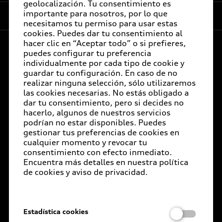
geolocalización. Tu consentimiento es
e-Newsletter
Audi contigo
importante para nosotros, por lo que
Compañía
necesitamos tu permiso para usar estas
Audi internacional
Audi Financial Services
Audi Certified :plus
cookies. Puedes dar tu consentimiento al
hacer clic en “Aceptar todo” o si prefieres,
Audi Go Green
Seguro Audi Safe
Concesionarios Audi Certified :plus
puedes configurar tu preferencia
Audi México
individualmente por cada tipo de cookie y
Próximo Destino
Atención a clientes
guardar tu configuración. En caso de no
Comité Ejecutivo
realizar ninguna selección, sólo utilizaremos
Audi Exclusive
Audi Connect
las cookies necesarias. No estás obligado a
© 2026 AUDI AG. Todos los derechos reservados.
Código de conducta
dar tu consentimiento, pero si decides no
Servicio Audi
hacerlo, algunos de nuestros servicios
Concesionarios
E-Newsletter
Integridad y Compliance (I&C)
podrían no estar disponibles. Puedes
Audi Corporate
Audi Financial Services
Certificaciones
gestionar tus preferencias de cookies en
Sistema de denuncias
cualquier momento y revocar tu
Garantía Extendida
Aviso de privacidad
Aspectos legales
consentimiento con efecto inmediato.
Términos y condiciones
Política de Cookies
ESG
Encuentra más detalles en nuestra política
Audi Plus
Declaratoria de Derechos Humanos
de cookies y aviso de privacidad.
Media Center
Llamado a revisión de bolsas de aire
Carreras
Términos y condiciones por Audi de México.
Llamado a revisión general
Estadística cookies
Este sitio es oficial de Volkswagen de México, S.A. de
Documentos legales
Delivery situation