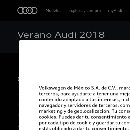
Audi
Modelos
Explora y compra
myAudi
Verano Audi 2018
Experiencia
Volkswagen de México S.A. de C.V., marc
terceros, para ayudarte a tener una mejo
Audi Sport
contenido adaptado a tus intereses, inc
Promociones
navegador y servidores de terceros, com
marketing y de geolocalización. Tu cons
e-Newsletter
cookies. Puedes dar tu consentimiento al
por cada tipo de cookie y guardar tu con
Audi internacional
estás obligado a dar tu consentimiento, 