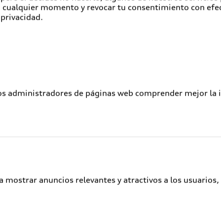
en cualquier momento y revocar tu consentimiento con efe
Atención a clientes
 privacidad.
Audi Connect
Servicio Audi
Audi Corporate
Garantía Extendida
los administradores de páginas web comprender mejor la int
Audi Plus
Llamado a revisión de bolsas de aire
Llamado a revisión general
Delivery situation
Audi Digital Services
a mostrar anuncios relevantes y atractivos a los usuarios,