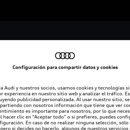
Configuración para compartir datos y cookies
Servicios al cliente
A
a Audi y nuestros socios, usamos cookies y tecnologías s
r experiencia en nuestro sitio web y analizar el tráfico. 
luyendo publicidad personalizada. Al usar nuestro sitio, s
Audi contigo
Au
partiendo con nosotros información que tiene que ver con
entimiento es importante para nosotros, por lo que nece
Audi Financial Services
Co
 hacer clic en “Aceptar todo” o si prefieres, puedes conf
figuración. En caso de no realizar ninguna selección, sólo
Seguro Audi Safe
pero si decides no hacerlo, algunos de nuestros servicios