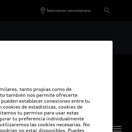
Seleccionar concesionario
De vuelta al inicio
udi Certified :plus
imilares, tanto propias como de
Esto también nos permite ofrecerte
e pueden establecer conexiones entre tu
di Certified :plus
 cookies de estadísticas, cookies de
sitamos tu permiso para usar estas
ncesionarios Audi Certified :plus
igurar tu preferencia individualmente
 utilizaremos las cookies necesarias. No
 podrían no estar disponibles. Puedes