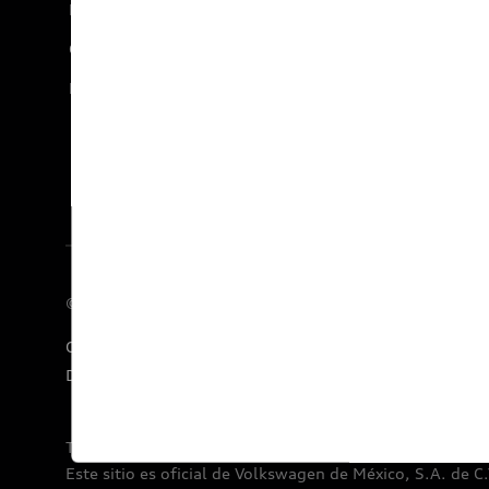
Media Center
Carreras
Documentos legales
© 2026 AUDI AG. Todos los derechos reservados.
Concesionarios
E-Newsletter
Audi Financial Services
Declaratoria de Derechos Humanos
Términos y condiciones por Audi de México.
Este sitio es oficial de Volkswagen de México, S.A. de C