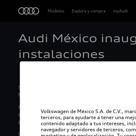
Audi
Modelos
Explora y compra
myAudi
Audi México inau
instalaciones
San José Chiapa, Puebla, 11 de octubre de 2018. –
México. Con este tipo de acciones Audi México, c
Audi México al igual que el Instituto del Fondo N
Volkswagen de México S.A. de C.V., marc
colaboradores, sus familias y comunidades a lo la
terceros, para ayudarte a tener una mejo
patrimonio y mejoren su calidad de vida.
contenido adaptado a tus intereses, inc
navegador y servidores de terceros, com
Los colaboradores de Audi México podrán realizar
marketing y de geolocalización. Tu cons