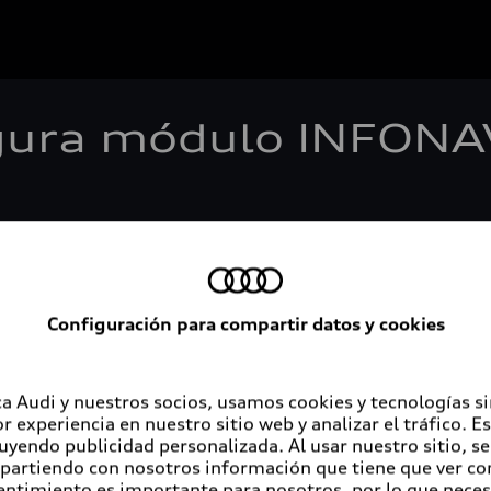
gura módulo INFONAV
 El Instituto del Fondo Nacional de la Vivienda para los 
Configuración para compartir datos y cookies
omo empleador atractivo, continúa brindando beneficios 
acional de la Vivienda para los Trabajadores trabaja cons
a Audi y nuestros socios, usamos cookies y tecnologías s
rgo de su vida laboral. El objetivo es que estos puedan a
r experiencia en nuestro sitio web y analizar el tráfico. 
luyendo publicidad personalizada. Al usar nuestro sitio, s
partiendo con nosotros información que tiene que ver con
 su trámite INFONAVIT dentro de las instalaciones de la
entimiento es importante para nosotros, por lo que nece