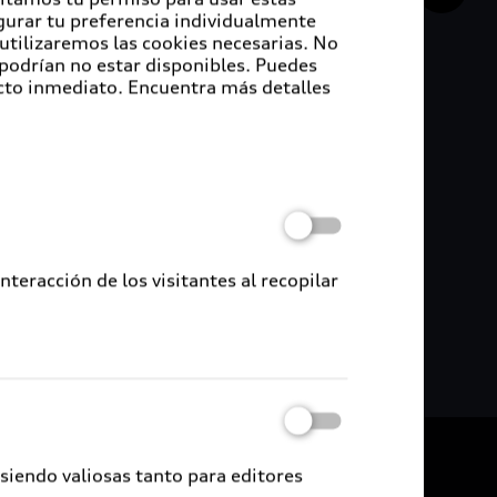
igurar tu preferencia individualmente
 utilizaremos las cookies necesarias. No
e la empresa la Feria de la Vivienda, la cual
 podrían no estar disponibles. Puedes
cto inmediato. Encuentra más detalles
da en Puebla y empresas dedicadas a la
FONAVIT.
s, Audi México continúa brindando beneficios y
icepresidente de Recursos Humanos y
activas para trabajar entre los jóvenes
eracción de los visitantes al recopilar
ales y medioambientales que promueven el
De vuelta al inicio
 siendo valiosas tanto para editores