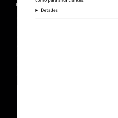
como para anunciantes.
Experiencia
Detalles
Audi Sport
Promociones
e-Newsletter
Audi internacional
Audi Go Green
Próximo Destino
Audi Exclusive