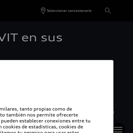
Seleccionar concesionario
IT en sus
Trabajadores instala módulo de atención en Audi
a sus colaboradores.
tantemente en generar valor para sus
imilares, tanto propias como de
cceder a soluciones de vivienda que incrementen su
Esto también nos permite ofrecerte
e pueden establecer conexiones entre tu
 cookies de estadísticas, cookies de
 empresa con asesoría de gente altamente
sitamos tu permiso para usar estas