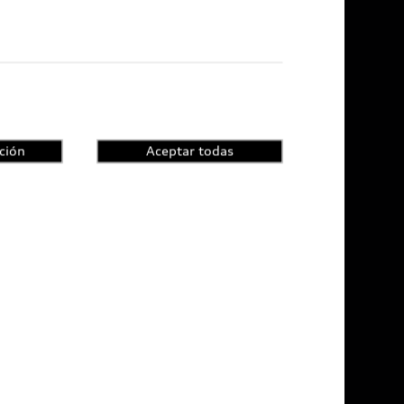
udi Certified :plus
di Certified :plus
ncesionarios Audi Certified :plus
ción
Aceptar todas