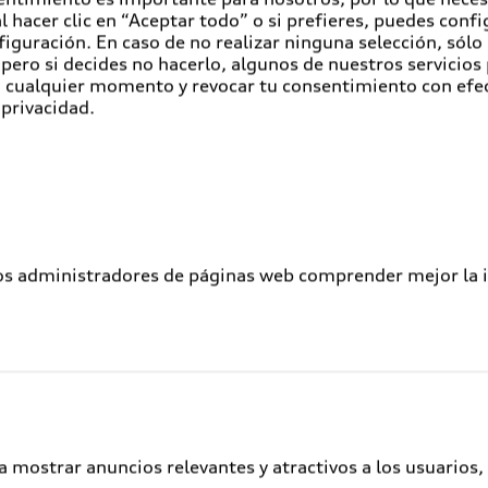
horro y crédito.
 hacer clic en “Aceptar todo” o si prefieres, puedes conf
figuración. En caso de no realizar ninguna selección, sólo
aboración con Audi México, colocará en las instalaciones d
pero si decides no hacerlo, algunos de nuestros servicios
en cualquier momento y revocar tu consentimiento con efe
 la planta, las más importantes desarrolladoras de vivien
 privacidad.
as mejores opciones que pueden adquirir con su crédito IN
cada vez más atractiva. A través de este tipo de acuerdo
tan construir su patrimonio”, comentó Andreas Zelzer, v
iona en el cuarto lugar como una de las empresas más atr
los administradores de páginas web comprender mejor la int
los cuatro aros ha implementado distintos proyectos soci
a mostrar anuncios relevantes y atractivos a los usuarios,