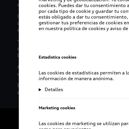
capacitada sobre todos los procesos relativos al a
cookies. Puedes dar tu consentimiento al
por cada tipo de cookie y guardar tu con
INFONAVIT además de realizar este convenio de col
estás obligado a dar tu consentimiento, 
gestionar tus preferencias de cookies 
consiste en presentarle al personal que labora en
en nuestra política de cookies y aviso de
remodelación, esto con la finalidad de ofrecer l
“Tenemos un objetivo muy claro: ser una empresa 
oportunidades a sus colaboradores que les permi
Organización de Audi México.
Estadística cookies
A dos años de su inauguración la empresa se posic
Las cookies de estadísticas permiten a 
universitarios de México.
información de manera anónima.
Desde su llegada a San José Chiapa la marca de 
Detalles
crecimiento de la región.
Marketing cookies
Las cookies de marketing se utilizan par