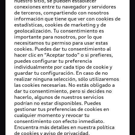
nuestro sitio, se pueden establecer
automatizada. Por primera vez, los participantes
conexiones entre tu navegador y servidores
tienen acceso al material digital de mapas de alta
de terceros, compartiendo con nosotros
información que tiene que ver con cookies de
definición de todo el recorrido. El museo del Audi
estadísticas, cookies de marketing y de
Forum en Ingolstadt será sede de la competencia
geolocalización. Tu consentimiento es
para jóvenes talentos por cuarta ocasión.
importante para nosotros, por lo que
necesitamos tu permiso para usar estas
Pequeño, pero con la tecnología de sus
cookies. Puedes dar tu consentimiento al
homólogos mayores: esta descripción se aplica a
hacer clic en “Aceptar todo” o si prefieres,
todos los Audi Q2 que negociarán el recorrido.
puedes configurar tu preferencia
individualmente por cada tipo de cookie y
Los modelos de vehículos autónomos a escala 1:8
guardar tu configuración. En caso de no
manejados a través de inteligencia artificial son el
realizar ninguna selección, sólo utilizaremos
centro de atención en la Copa Audi de Conducción
las cookies necesarias. No estás obligado a
Autónoma. La competencia internacional
dar tu consentimiento, pero si decides no
universitaria está dirigida principalmente a
hacerlo, algunos de nuestros servicios
podrían no estar disponibles. Puedes
estudiantes de áreas de tecnologías de la
gestionar tus preferencias de cookies en
información como robótica, análisis de datos,
cualquier momento y revocar tu
arquitectura de software e inteligencia artificial
consentimiento con efecto inmediato.
(IA).
Encuentra más detalles en nuestra política
de cookies y aviso de privacidad.