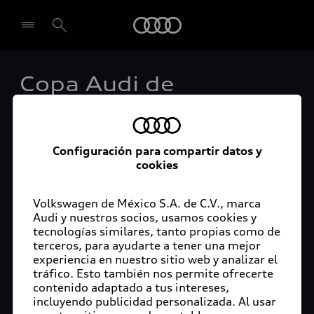
Audi
Copa Audi de
Seleccionar concesionario
Conducción Autónoma
2018: ocho equipos
Configuración para compartir datos y
compiten por el título
cookies
Volkswagen de México S.A. de C.V., marca
Audi y nuestros socios, usamos cookies y
tecnologías similares, tanto propias como de
Ingolstadt, 12 de noviembre de 2018. Ocho
terceros, para ayudarte a tener una mejor
equipos universitarios se enfrentarán en la Copa
experiencia en nuestro sitio web y analizar el
tráfico. Esto también nos permite ofrecerte
Audi de Conducción Autónoma 2018, que tiene
contenido adaptado a tus intereses,
lugar del 12 al 14 de noviembre para presentar el
incluyendo publicidad personalizada. Al usar
mejor auto a escala con conducción