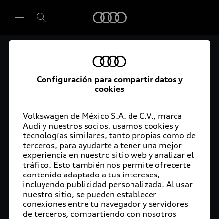
Audi
Concluye la segunda
Seleccionar concesionario
etapa ecuestre de la
Configuración para compartir datos y
cookies
Triple Copa Scappino
presentada por Audi
Volkswagen de México S.A. de C.V., marca
Audi y nuestros socios, usamos cookies y
tecnologías similares, tanto propias como de
terceros, para ayudarte a tener una mejor
experiencia en nuestro sitio web y analizar el
tráfico. Esto también nos permite ofrecerte
Guadalajara, Jalisco, 29 de enero de 2019. – Con
contenido adaptado a tus intereses,
gran éxito concluyó el segundo fin de semana de
incluyendo publicidad personalizada. Al usar
la Triple Copa Scappino presentada por Audi del
nuestro sitio, se pueden establecer
23 al 27 de enero, en el Country Club de
conexiones entre tu navegador y servidores
de terceros, compartiendo con nosotros
Guadalajara en donde también se llevó a cabo la