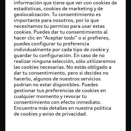
información que tiene que ver con cookies de
prueba calificativa World Cup Longiness FEI.
estadísticas, cookies de marketing y de
geolocalización. Tu consentimiento es
El encuentro deportivo regulado por la Federación
importante para nosotros, por lo que
Ecuestre Internacional y la Federación Ecuestre
necesitamos tu permiso para usar estas
Mexicana ofreció un campeonato de máximo
cookies. Puedes dar tu consentimiento al
nivel.
hacer clic en “Aceptar todo” o si prefieres,
puedes configurar tu preferencia
El día jueves arrancó la competencia con la Copa
individualmente por cada tipo de cookie y
guardar tu configuración. En caso de no
El Informador 1.40 que tuvo en el podium a Juan
realizar ninguna selección, sólo utilizaremos
Carlos Álvarez en el primer lugar, seguido de Juan
las cookies necesarias. No estás obligado a
Carlos Martín del Campo quien forma parte del
dar tu consentimiento, pero si decides no
Team Audi Scappino, ganador del segundo y
hacerlo, algunos de nuestros servicios
tercer sitio.
podrían no estar disponibles. Puedes
gestionar tus preferencias de cookies en
La prueba estelar de este primer día fue la Copa
cualquier momento y revocar tu
consentimiento con efecto inmediato.
Longiness Scappino 1.50 FEI World Cup, en la
Encuentra más detalles en nuestra política
cual hubo dos representantes del Team Audi
de cookies y aviso de privacidad.
Scappino Eduardo Sánchez Navarro y Antonio
Chedraui quienes lograron un recorrido sin faltas.