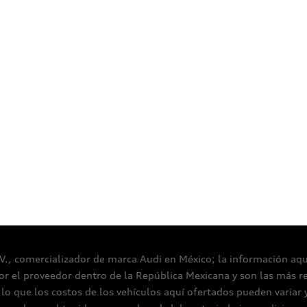
Certificaciones
Aviso de privacidad
Aspectos legales
Térm
.V., comercializador de marca Audi en México; la información aquí 
or el proveedor dentro de la República Mexicana y son las más r
o que los costos de los vehículos aquí ofertados pueden variar 