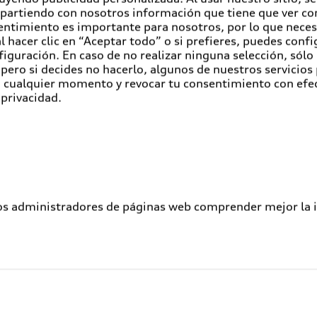
pero también en alentar a los colaboradores en su compro
partiendo con nosotros información que tiene que ver con
entimiento es importante para nosotros, por lo que nece
 hacer clic en “Aceptar todo” o si prefieres, puedes conf
ung desde 2016 y este año, 11 colaboradores jóvenes de 
figuración. En caso de no realizar ninguna selección, sólo
 San José Chiapa) participan en el foro global.
pero si decides no hacerlo, algunos de nuestros servicios
en cualquier momento y revocar tu consentimiento con efe
rador de Audi México, le preocupa el consumo y la produc
 privacidad.
ensibilizar a los colaboradores sobre el daño ecológico
ar entre 40 y 60 litros de agua. “Junto con mis compañero
on una empresa local de reciclaje que elimina las toxinas
 colabora en el equipo Liderazgo, Cultura y Diversidad, tr
ama "4,000 x me = 1 nosotros". "Alrededor de 4,000 empl
los administradores de páginas web comprender mejor la int
con mi proyecto, estoy tratando de reclutar embajadores
ucho más allá de sus propias puertas. La compañía estab
cer una contribución a la educación ambiental. Este año,
los becarios se encuentran los fundadores de nuevas emp