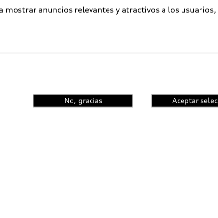
 verde a las zonas rurales.
a mostrar anuncios relevantes y atractivos a los usuarios,
arios. Los desafíos globales requieren soluciones globale
a los jóvenes talentos en embajadores de la protección 
 Audi Environmental Foundation y embajador de Audi en
es de entre 18 y 30 años provenientes de más de 190 pa
ión de desafíos sociales, la igualdad de oportunidades o 
 e ideas con líderes empresariales y políticos. Así comen
No, gracias
Aceptar selec
n Ki-Moon, ex secretario general de la ONU, el músico Bo
Servicios al cliente
A