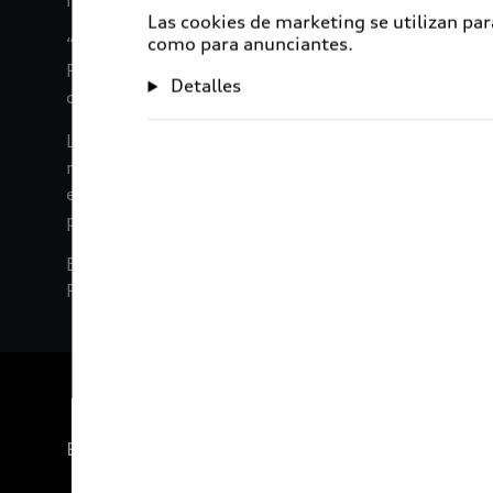
macro y micro plásticos o suministran electricidad
Las cookies de marketing se utilizan par
“Estoy orgulloso de mis jóvenes colegas y los bec
como para anunciantes.
Foundation, estamos comprometidos en convertir 
Detalles
comentó Rüdiger Recknagel, Director Gerente de
La Cumbre Mundial One Young World reúne a jóven
medio ambiente y el clima, así como con la resoluc
evento, los seleccionados discutirán sus proyectos
para los desafíos globales de nuestros tiempos.
Este año, entre los invitados al foro estarán Ba
Paz.
Experiencia