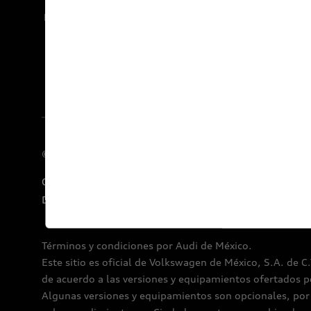
Documentos legales
© 2026 AUDI AG. Todos los derechos reservados.
Concesionarios
E-Newsletter
Audi Financial Services
Declaratoria de Derechos Humanos
Términos y condiciones por Audi de México.
Este sitio es oficial de Volkswagen de México, S.A. de C
de acuerdo a las versiones y equipamientos ofertados p
Algunas versiones y equipamientos son opcionales, por l