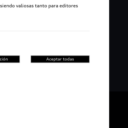
 siendo valiosas tanto para editores
s e innovadoras. En Audi y en Audi Environmental
del medio ambiente y el compromiso social”,
 One Young World.
íses- comprometidos con la protección del
la lucha contra la pobreza. En el marco del
zarán un diálogo en aras de desarrollar soluciones
ción
Aceptar todas
b Geldof y Muhammad Yunus, Premio Nobel de la
De vuelta al inicio
udi Certified :plus