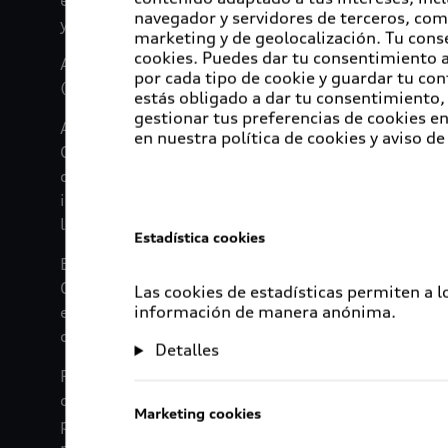
está comprometida en impulsar jóvenes talentos, 
navegador y servidores de terceros, com
y modelos a seguir.
marketing y de geolocalización. Tu cons
cookies. Puedes dar tu consentimiento al
Audi ha participado en la Cumbre Mundial One Yo
por cada tipo de cookie y guardar tu con
(Ingolstadt, Neckarsulm, Beijing, Bruselas, Győr y
estás obligado a dar tu consentimiento, 
gestionar tus preferencias de cookies 
A Emmanuel Acosta, mexicano de 27 años y colabo
en nuestra política de cookies y aviso de
Chiapa impulsa una campaña de información para s
desconsiderada. “Una sola colilla puede contamin
indebidamente desechados y estamos en contacto c
libros o macetas”, comenta Emmanuel.
Estadística cookies
En la planta de Bruselas, Austen Lowe, de 22 años,
ONU para reducir las desigualdades con el progr
Las cookies de estadísticas permiten a 
en donde se hablan cuatro idiomas", dice Lowe, "
información de manera anónima.
comprensión y reducir la desigualdad".
Detalles
Para Audi, la protección del medio ambiente va m
objetivo de promover tecnologías ecológicas y ha
Marketing cookies
países participen en el One Young World. Entre 