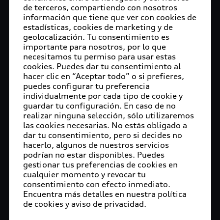
de terceros, compartiendo con nosotros
hacerlo, la marca premium está definiendo la
información que tiene que ver con cookies de
experiencia digital del futuro. CES es una de las
estadísticas, cookies de marketing y de
ferias especializadas más grandes del mundo para
geolocalización. Tu consentimiento es
productos electrónicos de consumo y se considera
importante para nosotros, por lo que
un indicador de temas futuros. El CES 2020
necesitamos tu permiso para usar estas
cookies. Puedes dar tu consentimiento al
estará hasta el 10 de enero en Las Vegas.
hacer clic en “Aceptar todo” o si prefieres,
puedes configurar tu preferencia
Abre la puerta, toma asiento y aléjate del estrés
individualmente por cada tipo de cookie y
urbano: el Audi AI: ME totalmente automatizado
guardar tu configuración. En caso de no
representa un "tercer espacio vital" personal,
realizar ninguna selección, sólo utilizaremos
junto a nuestros hogares y lugares de trabajo, que
las cookies necesarias. No estás obligado a
está familiarizado con los deseos y necesidades
dar tu consentimiento, pero si decides no
hacerlo, algunos de nuestros servicios
de sus usuarios. Por ejemplo, los pasajeros
podrían no estar disponibles. Puedes
pueden usar el seguimiento ocular para
gestionar tus preferencias de cookies en
comunicarse con el show car de manera intuitiva y
cualquier momento y revocar tu
pedirle que ordene su comida favorita. También
consentimiento con efecto inmediato.
pueden disfrutar de una experiencia de bienestar
Encuentra más detalles en nuestra política
de cookies y aviso de privacidad.
en la IA: ME: un par de gafas de realidad virtual en
el automóvil permite a los ocupantes disfrutar de