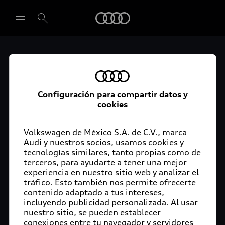
Audi
La movilidad se vuelve
Seleccionar concesionario
inteligente e
Configuración para compartir datos y
individual: Audi en CES
cookies
2020
Volkswagen de México S.A. de C.V., marca
Audi y nuestros socios, usamos cookies y
tecnologías similares, tanto propias como de
terceros, para ayudarte a tener una mejor
experiencia en nuestro sitio web y analizar el
Las Vegas/ Ingolstadt 7 de enero de 2020. En el
tráfico. Esto también nos permite ofrecerte
Consumer Electronics Show (CES) 2020, Audi
contenido adaptado a tus intereses,
volverá a mostrar interesantes innovaciones,
incluyendo publicidad personalizada. Al usar
desde vehículos de visión futurista hasta
nuestro sitio, se pueden establecer
tecnologías listas para la producción en serie. Al
conexiones entre tu navegador y servidores