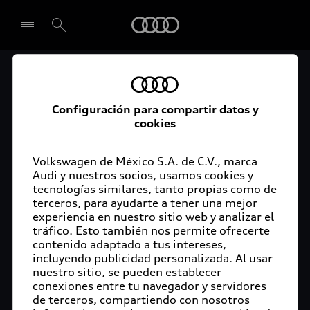
Audi
Audi toma medidas
Seleccionar concesionario
ante el COVID-19 en
Configuración para compartir datos y
cookies
sus concesionarias del
Volkswagen de México S.A. de C.V., marca
país
Audi y nuestros socios, usamos cookies y
tecnologías similares, tanto propias como de
terceros, para ayudarte a tener una mejor
experiencia en nuestro sitio web y analizar el
tráfico. Esto también nos permite ofrecerte
Ciudad de México, 25 de marzo de 2020.- Ante la
contenido adaptado a tus intereses,
contingencia de salud mundial que enfrentamos
incluyendo publicidad personalizada. Al usar
actualmente por el COVID-19, la red de
nuestro sitio, se pueden establecer
conexiones entre tu navegador y servidores
concesionarios de Audi en México estará
de terceros, compartiendo con nosotros
ofreciendo a sus clientes diferentes alternativas