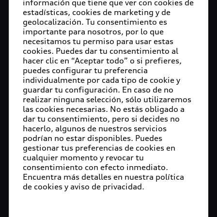
información que tiene que ver con cookies de
para poder llevar a cabo los servicios de
estadísticas, cookies de marketing y de
mantenimiento y/o reparaciones que los autos de
geolocalización. Tu consentimiento es
los clientes requieran durante esta etapa. Del
importante para nosotros, por lo que
necesitamos tu permiso para usar estas
mismo modo cada agencia de la marca de los
cookies. Puedes dar tu consentimiento al
cuatro aros en nuestro país ha activado los
hacer clic en “Aceptar todo” o si prefieres,
protocolos de higiene recomendados por las
puedes configurar tu preferencia
autoridades sanitarias en protección de los
individualmente por cada tipo de cookie y
clientes y colaboradores de las 42 concesionarias,
guardar tu configuración. En caso de no
realizar ninguna selección, sólo utilizaremos
3 puntos de ventas y 4 talleres de servicio que
las cookies necesarias. No estás obligado a
actualmente tiene Audi en México.
dar tu consentimiento, pero si decides no
hacerlo, algunos de nuestros servicios
Una de las alternativas que ofrece la red de
podrían no estar disponibles. Puedes
concesionarios para los clientes de Audi es el
gestionar tus preferencias de cookies en
Servicio de valet. En esta opción el cliente puede
cualquier momento y revocar tu
contactar a su Audi Center y solicitar el servicio
consentimiento con efecto inmediato.
Encuentra más detalles en nuestra política
que consiste en recoger el auto en la dirección
de cookies y aviso de privacidad.
que el cliente lo solicite y trasladarlo a la
concesionaria para realizar el servicio de
mantenimiento o reparación necesario. Una vez