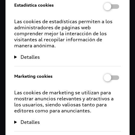
finalizado el servicio, personal del concesionario
Estadística cookies
lo llevará de regreso al domicilio del cliente. El
auto será perfectamente desinfectado previo a la
Las cookies de estadísticas permiten a los
entrega al cliente.
administradores de páginas web
comprender mejor la interacción de los
Otra de las alternativas es el Servicio de traslado,
visitantes al recopilar información de
manera anónima.
el cliente puede llevar su auto a la concesionaria y
personal del concesionario lo llevará de regreso a
Detalles
su domicilio u oficina en vehículos de la
concesionaria debidamente desinfectados
después de cada traslado. Una vez finalizado el
Marketing cookies
servicio, el cliente puede decidir si quiere ir por el
auto o prefiere que se lo lleven de regreso a su
Las cookies de marketing se utilizan para
domicilio. El auto será perfectamente
mostrar anuncios relevantes y atractivos a
desinfectado previo a la entrega al cliente.
los usuarios, siendo valiosas tanto para
editores como para anunciantes.
Es importante mencionar que, en ambas
Detalles
opciones, los desplazamientos serán realizados
por personal de la concesionaria siguiendo los