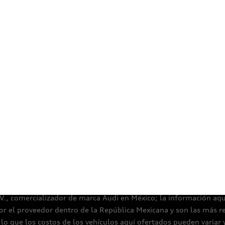
Certificaciones
Aviso de privacidad
Aspectos legales
Térm
.V., comercializador de marca Audi en México; la información aquí 
or el proveedor dentro de la República Mexicana y son las más r
o que los costos de los vehículos aquí ofertados pueden variar 