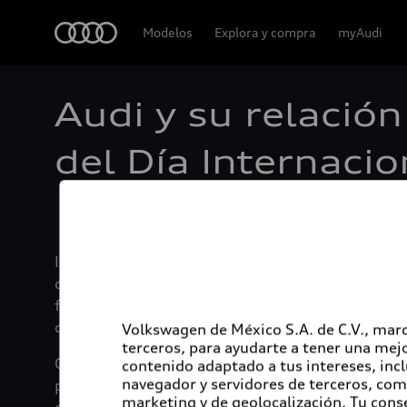
Audi
Modelos
Explora y compra
myAudi
Audi y su relación
del Día Internaci
Ingolstadt, 18 de mayo de 2020.- En el marco del
creativo que la marca ha mantenido con el arte y e
futuro. Como marca progresiva, Audi es sinónimo d
diseño, por lo tanto, juega un papel importante
Volkswagen de México S.A. de C.V., marc
terceros, para ayudarte a tener una mejo
Como resultado, Audi ha participado en asociacio
contenido adaptado a tus intereses, inc
navegador y servidores de terceros, com
pared de diseño Audi en la colección "Neue Samm
marketing y de geolocalización. Tu cons