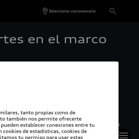
Seleccionar concesionario
artes en el marco
o, la marca de los cuatro aros destaca el diálogo
ona una perspectiva sobre los desarrollos del
reativa. El apoyo de las artes visuales y el
imilares, tanto propias como de
Esto también nos permite ofrecerte
intura del Estado de Baviera en la que destaca la
e pueden establecer conexiones entre tu
 cookies de estadísticas, cookies de
emás, Audi ha sido socio automotriz de
sitamos tu permiso para usar estas