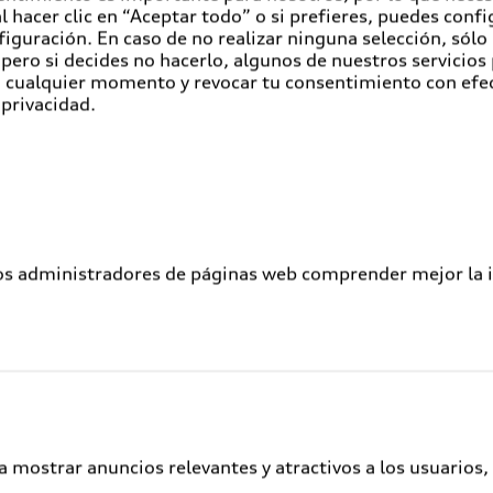
esign Miami, Florida el cuál es nombrado como un foro mu
 hacer clic en “Aceptar todo” o si prefieres, puedes conf
, diseñadores, curadores y críticos de todo el mundo.
figuración. En caso de no realizar ninguna selección, sólo
pero si decides no hacerlo, algunos de nuestros servicios
e la Fundación de Arte y Diseño de Concreto Ingolstadt,
en cualquier momento y revocar tu consentimiento con efe
rt and Beat Night y el Audi "Kunstraum" (Art Space) surgi
 privacidad.
 con el Museum für Konkrete Kunst (Museo de Arte Concre
r el Audi museum mobile ubicado en su casa matriz en Alem
useo de la marca de los cuatro aros con un recuento de s
 y emprende una visita virtual a través de los diferentes 
los administradores de páginas web comprender mejor la int
golstadt/audi-museum-mobile/virtual-tour.html
Servicios al cliente
A
a mostrar anuncios relevantes y atractivos a los usuarios,