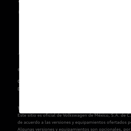
Carreras
Documentos legales
© 2026 AUDI AG. Todos los derechos reservados.
Concesionarios
E-Newsletter
Audi Financial Services
Declaratoria de Derechos Humanos
Términos y condiciones por Audi de México.
Este sitio es oficial de Volkswagen de México, S.A. de C
de acuerdo a las versiones y equipamientos ofertados p
Algunas versiones y equipamientos son opcionales, por l