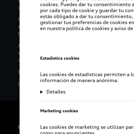
exposiciones internacionales de diseño como el D
cookies. Puedes dar tu consentimiento al
coleccionistas de arte más influyentes, galeristas
por cada tipo de cookie y guardar tu con
estás obligado a dar tu consentimiento, 
En 2007, Audi se convirtió en miembro fundador d
gestionar tus preferencias de cookies 
artistas y diseñadores. Proyectos exitosos como A
en nuestra política de cookies y aviso de
han realizado diversas cooperaciones adicionales
Actualmente, Audi ofrece un recorrido virtual po
visitantes podrán tener una visión general del m
Estadística cookies
desde sus orígenes.
Explora la arquitectura del Audi Forum Ingolstadt
Las cookies de estadísticas permiten a 
información de manera anónima.
https://www.audi.de/de/foren/en/audi-forum-in
Detalles
Marketing cookies
Experiencia
Las cookies de marketing se utilizan par
como para anunciantes.