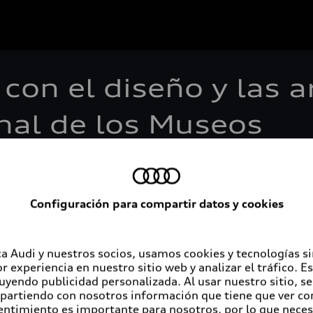
 con el diseño y las 
onal de los Museos
 Día Internacional de los Museos celebrada cada 18 de may
Configuración para compartir datos y cookies
l diseño: el arte se crea en el pulso del tiempo y proporci
e diseño moderno y vanguardista y busca una interacción c
 para la marca automotriz alemana de autos premium.
a Audi y nuestros socios, usamos cookies y tecnologías s
r experiencia en nuestro sitio web y analizar el tráfico. 
nes con colecciones importantes como las Colecciones de P
luyendo publicidad personalizada. Al usar nuestro sitio, s
partiendo con nosotros información que tiene que ver con
lung" en el Museo Internacional de Diseño de Munich. Ad
entimiento es importante para nosotros, por lo que nece