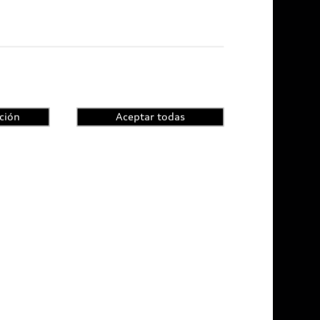
di Certified :plus
ncesionarios Audi Certified :plus
ción
Aceptar todas