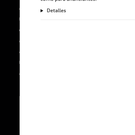
Audi Sport
Detalles
Promociones
e-Newsletter
Audi internacional
Audi Go Green
Próximo Destino
Audi Exclusive