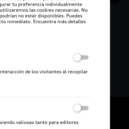
ndial de diseño y cada año atrae a los
igurar tu preferencia individualmente
 utilizaremos las cookies necesarias. No
 podrían no estar disponibles. Puedes
 que se ocupa de las propiedades de destacados
cto inmediato. Encuentra más detalles
eron de esta asociación. A través del tiempo se
to) entre otros.
ania. En el sitio de Audi Forum Ingolstadt los
u historia así como los modelos más emblemáticos
niveles del museo por medio del siguiente enlace:
eracción de los visitantes al recopilar
De vuelta al inicio
udi Certified :plus
 siendo valiosas tanto para editores