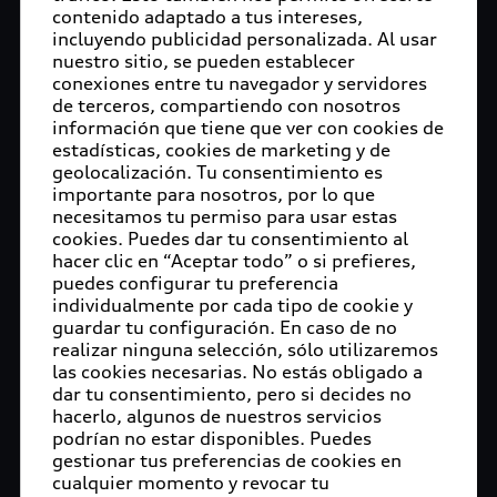
Tienen un fuerte carácter, consistente en una
contenido adaptado a tus intereses,
clara diferenciación de su diseño, una gran
incluyendo publicidad personalizada. Al usar
nuestro sitio, se pueden establecer
versatilidad para la utilización a diario, máximo
conexiones entre tu navegador y servidores
rendimiento y una fascinante experiencia de
de terceros, compartiendo con nosotros
conducción. Todo ello es el resultado de una
información que tiene que ver con cookies de
impecable atención a los detalles más pequeños
estadísticas, cookies de marketing y de
por parte de los diseñadores e ingenieros de
geolocalización. Tu consentimiento es
importante para nosotros, por lo que
desarrollo, que se perfecciona a lo largo de
necesitamos tu permiso para usar estas
numerosas pruebas de manejo alrededor de todo
cookies. Puedes dar tu consentimiento al
el mundo. Te compartimos una mirada del
hacer clic en “Aceptar todo” o si prefieres,
trabajo detrás de este desarrollo.
puedes configurar tu preferencia
individualmente por cada tipo de cookie y
El Anillo Norte (Nordschleife) de Nürburgring es
guardar tu configuración. En caso de no
una leyenda entre todos los circuitos. Sus 20,832
realizar ninguna selección, sólo utilizaremos
las cookies necesarias. No estás obligado a
kilómetros se encuentran entre los más
dar tu consentimiento, pero si decides no
desafiantes del mundo, y cada metro representa
hacerlo, algunos de nuestros servicios
un verdadero reto. Más del 80 por ciento del
podrían no estar disponibles. Puedes
trazado se recorre con el acelerador a fondo. Con
gestionar tus preferencias de cookies en
máxima carga y a gran velocidad, cada kilómetro
cualquier momento y revocar tu