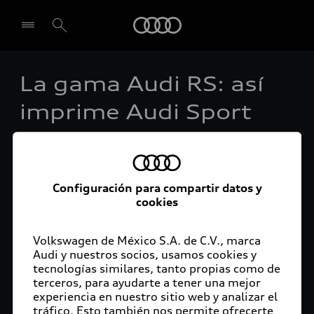
Audi
La gama Audi RS: así
Seleccionar concesionario
imprime Audi Sport
GmbH carácter a sus
modelos más
Configuración para compartir datos y
deportivos
cookies
Volkswagen de México S.A. de C.V., marca
Audi y nuestros socios, usamos cookies y
tecnologías similares, tanto propias como de
Ingolstadt, 25 de mayo de 2020.- Los modelos RS
terceros, para ayudarte a tener una mejor
firmados por Audi Sport GmbH representan
experiencia en nuestro sitio web y analizar el
dinámicamente la mayor expresión de cada gama.
tráfico. Esto también nos permite ofrecerte