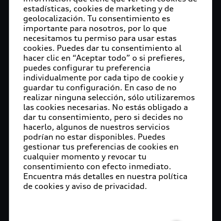
generada por el nuevo Coronavirus SARS-CoV-2.
estadísticas, cookies de marketing y de
geolocalización. Tu consentimiento es
Después de llevar a cabo con éxito las primeras
importante para nosotros, por lo que
entregas de material quirúrgico, y en un trabajo
necesitamos tu permiso para usar estas
conjunto con Autobuses de Oriente (ADO), se
cookies. Puedes dar tu consentimiento al
pondrá a disposición del sector salud una flotilla
hacer clic en “Aceptar todo” o si prefieres,
de vehículos para garantizar traslados cómodos y
puedes configurar tu preferencia
individualmente por cada tipo de cookie y
seguros del personal médico que enfrenta la
guardar tu configuración. En caso de no
emergencia sanitaria en la ciudad de Puebla.
realizar ninguna selección, sólo utilizaremos
las cookies necesarias. No estás obligado a
“En Audi México somos solidarios con el sector
dar tu consentimiento, pero si decides no
salud en el Estado de Puebla, y por lo tanto
hacerlo, algunos de nuestros servicios
ofreceremos nuestro apoyo en todo momento
podrían no estar disponibles. Puedes
para el personal médico y los hospitales en la
gestionar tus preferencias de cookies en
cualquier momento y revocar tu
entidad”, expresó Dr. Niels Bosse, Vicepresidente
consentimiento con efecto inmediato.
de Recursos Humanos y Organización en Audi
Encuentra más detalles en nuestra política
México. “Además, con esta flotilla de vehículos,
de cookies y aviso de privacidad.
buscamos que los médicos, que son los héroes de
hoy en día, tengan trayectos cómodos y seguros a
sus casas y a sus puntos de trabajo”.