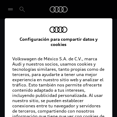
Audi
Audi México contribuye
Seleccionar concesionario
Configuración para compartir datos y
con transporte seguro
cookies
para el sector salud en
Volkswagen de México S.A. de C.V., marca
Puebla
Audi y nuestros socios, usamos cookies y
tecnologías similares, tanto propias como de
terceros, para ayudarte a tener una mejor
experiencia en nuestro sitio web y analizar el
tráfico. Esto también nos permite ofrecerte
San José Chiapa, Puebla, 14 de junio de 2020 –
contenido adaptado a tus intereses,
incluyendo publicidad personalizada. Al usar
Durante la última semana de mayo, Audi México
nuestro sitio, se pueden establecer
dio inicio a diversas actividades de apoyo al sector
conexiones entre tu navegador y servidores
salud en el Estado de Puebla, para participar de
de terceros, compartiendo con nosotros
forma activa en la lucha contra la pandemia
información que tiene que ver con cookies de