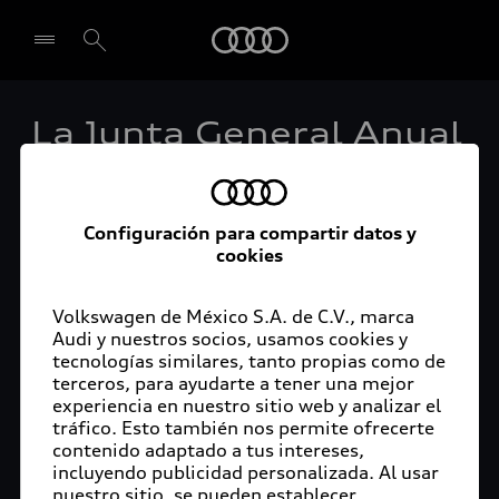
Audi
La Junta General Anual
Seleccionar concesionario
de Audi vota la
transferencia de las
Configuración para compartir datos y
cookies
acciones a Volkswagen
AG
Volkswagen de México S.A. de C.V., marca
Audi y nuestros socios, usamos cookies y
tecnologías similares, tanto propias como de
terceros, para ayudarte a tener una mejor
experiencia en nuestro sitio web y analizar el
tráfico. Esto también nos permite ofrecerte
Ingolstadt, 03 de agosto de 2020.- Una división
contenido adaptado a tus intereses,
más eficiente del trabajo y el incremento de
incluyendo publicidad personalizada. Al usar
sinergias como parte de la reorganización de
nuestro sitio, se pueden establecer