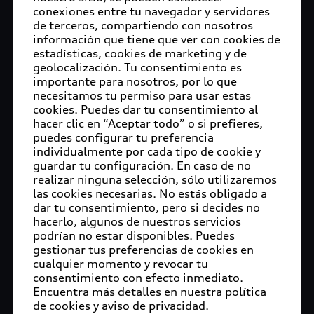
competencias dentro del Grupo Volkswagen. La
conexiones entre tu navegador y servidores
Junta General Anual de Audi vota también la
de terceros, compartiendo con nosotros
información que tiene que ver con cookies de
transferencia de todas las acciones de Audi a
estadísticas, cookies de marketing y de
Volkswagen AG, que ya posee el 99.64 por ciento
geolocalización. Tu consentimiento es
del capital social de AUDI AG. El Consejo de
importante para nosotros, por lo que
Administración agradece a los accionistas su
necesitamos tu permiso para usar estas
confianza y lealtad. La estructura planificada
cookies. Puedes dar tu consentimiento al
hacer clic en “Aceptar todo” o si prefieres,
tiene como objetivo fortalecer el papel de la
puedes configurar tu preferencia
marca dentro del Grupo Volkswagen y potenciar
individualmente por cada tipo de cookie y
la futura competitividad del Grupo.
guardar tu configuración. En caso de no
realizar ninguna selección, sólo utilizaremos
“El Grupo Volkswagen está consolidando toda su
las cookies necesarias. No estás obligado a
fortaleza. Nos posicionamos de forma
dar tu consentimiento, pero si decides no
competitiva dentro del Grupo aumentando las
hacerlo, algunos de nuestros servicios
podrían no estar disponibles. Puedes
sinergias y las economías de escala a un nuevo
gestionar tus preferencias de cookies en
nivel”, declara Markus Duesmann, Presidente del
cualquier momento y revocar tu
Consejo de Administración de AUDI AG en la Junta
consentimiento con efecto inmediato.
General Anual de Audi de este año.
Encuentra más detalles en nuestra política
de cookies y aviso de privacidad.