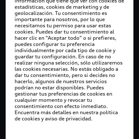
reconocimiento de Best Apprentice Award,
información que tiene que ver con cookies de
estadísticas, cookies de marketing y de
premio que se entrega desde hace 20 años dentro
geolocalización. Tu consentimiento es
del Grupo Volkswagen.
importante para nosotros, por lo que
necesitamos tu permiso para usar estas
Esta fue la primera participación de Audi México
cookies. Puedes dar tu consentimiento al
en un Best Apprentice Award, en donde se
hacer clic en “Aceptar todo” o si prefieres,
reconoció a Nancy Alejandra López Arroyo, quien
puedes configurar tu preferencia
egresó en el 2019, como la aprendiz más
individualmente por cada tipo de cookie y
guardar tu configuración. En caso de no
destacada dentro de la carrera de Mecánica de
realizar ninguna selección, sólo utilizaremos
Producción en la generación 2016-2019. Hoy en
las cookies necesarias. No estás obligado a
día, Nancy ya tiene un año colaborando en la
dar tu consentimiento, pero si decides no
planta de Audi en nuestro país.
hacerlo, algunos de nuestros servicios
podrían no estar disponibles. Puedes
Dr. Niels Bosse, Vicepresidente de Recursos
gestionar tus preferencias de cookies en
Humanos y Organización: “Es un honor para mí
cualquier momento y revocar tu
consentimiento con efecto inmediato.
entregar este reconocimiento a Nancy Alejandra
Encuentra más detalles en nuestra política
López Arroyo, destacada estudiante que hoy
de cookies y aviso de privacidad.
forma parte de la plantilla de colaboradores de
Audi México. Estoy seguro que tu ejemplo servirá
de inspiración para las siguientes generaciones de