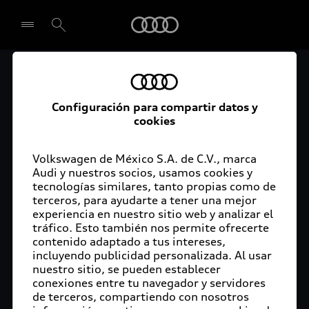
Audi
Audi México participa
Seleccionar concesionario
por primera vez en un
Configuración para compartir datos y
cookies
Best Apprentice Award
Volkswagen de México S.A. de C.V., marca
Audi y nuestros socios, usamos cookies y
tecnologías similares, tanto propias como de
terceros, para ayudarte a tener una mejor
San José Chiapa, Puebla, 30 de noviembre de
experiencia en nuestro sitio web y analizar el
2020 – Por segunda ocasión, Audi México celebró
tráfico. Esto también nos permite ofrecerte
contenido adaptado a tus intereses,
el Azubi Forum, un espacio dedicado a los
incluyendo publicidad personalizada. Al usar
aprendices que forman parte del Programa de
nuestro sitio, se pueden establecer
Formación Profesional Dual de la planta de San
conexiones entre tu navegador y servidores
José Chiapa. Durante este foro, se entregó el
de terceros, compartiendo con nosotros