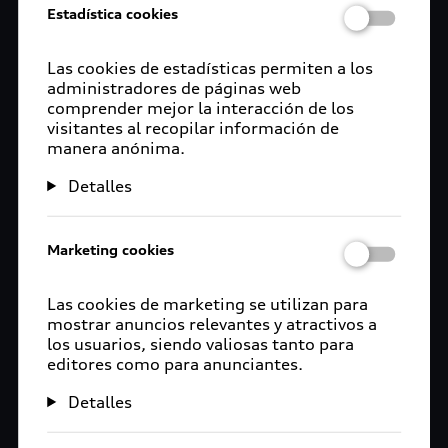
Estadística cookies
aprendices. Ellos son el futuro de nuestra planta”.
Asimismo, durante esta entrega, el CEO de Audi a
Las cookies de estadísticas permiten a los
nivel global, Markus Deusmann, ofreció unas
administradores de páginas web
palabras para Nancy, y destacó su notable
comprender mejor la interacción de los
visitantes al recopilar información de
desempeño como aprendiz. Además, dejó claro
manera anónima.
que gente como ella comparte claramente la
misma visión que tiene toda la familia de Audi a
Detalles
nivel global. “Eres un ejemplo de valentía y
pasión”, remarcó.
Marketing cookies
Durante el evento de entrega de reconocimientos,
los jóvenes vivieron un momento muy agradable
Las cookies de marketing se utilizan para
en compañía del Dr. Niels Bosse, Vicepresidente
mostrar anuncios relevantes y atractivos a
de Recursos Humanos y Organización de la
los usuarios, siendo valiosas tanto para
fábrica, quien también respondió algunas
editores como para anunciantes.
preguntas que prepararon las y los aprendices que
Detalles
tienen como meta formar parte de la familia de
Audi en México.