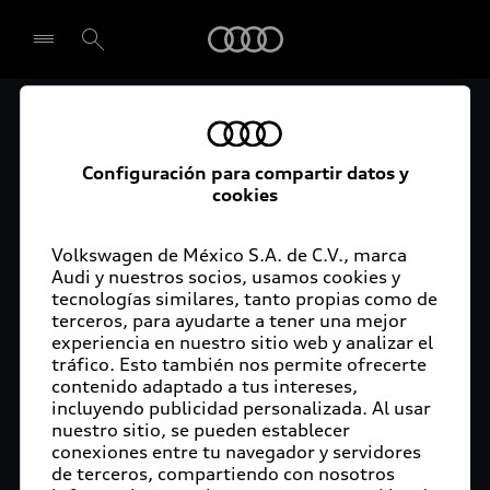
Audi
Audi México,
Seleccionar concesionario
certificado como gran
Configuración para compartir datos y
cookies
empleador
Volkswagen de México S.A. de C.V., marca
Audi y nuestros socios, usamos cookies y
tecnologías similares, tanto propias como de
terceros, para ayudarte a tener una mejor
San José Chiapa, Puebla, 27 de enero de 2021.-
experiencia en nuestro sitio web y analizar el
Audi México obtiene por segunda ocasión
tráfico. Esto también nos permite ofrecerte
consecutiva el reconocimiento como mejor
contenido adaptado a tus intereses,
incluyendo publicidad personalizada. Al usar
empleador Top Employer 2021. Éste es otorgado
nuestro sitio, se pueden establecer
por Top Employers Institute, organización que
conexiones entre tu navegador y servidores
evalúa y certifica las condiciones que una empresa
de terceros, compartiendo con nosotros