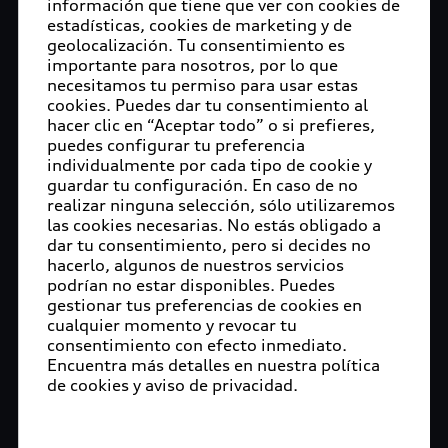
le brinda a sus colaboradores para que puedan
información que tiene que ver con cookies de
desempeñar sus funciones de manera
estadísticas, cookies de marketing y de
geolocalización. Tu consentimiento es
satisfactoria.
importante para nosotros, por lo que
necesitamos tu permiso para usar estas
La certificación como Top Employer avala el
cookies. Puedes dar tu consentimiento al
compromiso que tiene cada una de las compañías
hacer clic en “Aceptar todo” o si prefieres,
con un mejor clima laboral, puesto en manifiesto
puedes configurar tu preferencia
a través de excelentes procesos y prácticas de
individualmente por cada tipo de cookie y
recursos humanos. Además, Top Employers
guardar tu configuración. En caso de no
realizar ninguna selección, sólo utilizaremos
Institute certifica a las organizaciones basándose
las cookies necesarias. No estás obligado a
en 20 temas distintos como la estrategia de
dar tu consentimiento, pero si decides no
Recursos Humanos, la adquisición de talento,
hacerlo, algunos de nuestros servicios
bienestar, diversidad, inclusión entre otros.
podrían no estar disponibles. Puedes
gestionar tus preferencias de cookies en
En el caso de la planta de Audi en San José Chiapa,
cualquier momento y revocar tu
se trata de una compañía que fomenta los valores
consentimiento con efecto inmediato.
Encuentra más detalles en nuestra política
y los derechos humanos. Esto, aunado a la
de cookies y aviso de privacidad.
estrategia de negocios, así como a la ética e
integridad, fueron de los tópicos mejor
calificados por su plantilla. De esta manera, se