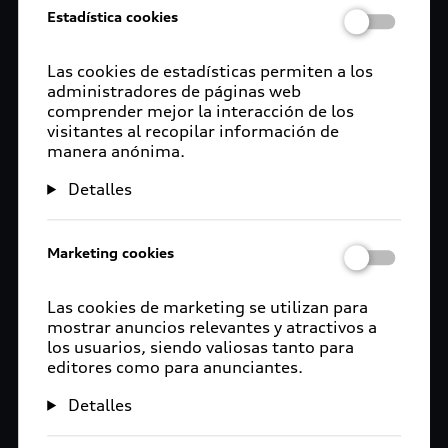
permite un correcto impulso a la vida profesional,
Estadística cookies
que tiene como resultado mayor eficacia en todos
sus procesos gracias a su clima laboral inclusivo y
Las cookies de estadísticas permiten a los
diverso.
administradores de páginas web
comprender mejor la interacción de los
Niels Bosse, Vicepresidente de Recursos
visitantes al recopilar información de
manera anónima.
Humanos y Organización: “Ser nuevamente
certificados como Top Employer en 2021 ha sido
Detalles
un esfuerzo conjunto de todo el equipo. En Audi
México siempre ponemos a la gente en primer
lugar, e implementamos acciones de manera
Marketing cookies
constante en beneficio de nuestros
colaboradores. Ellos son el activo más valioso de
Las cookies de marketing se utilizan para
nuestra planta.”
mostrar anuncios relevantes y atractivos a
los usuarios, siendo valiosas tanto para
David Plink, CEO de Top Employers Institute: “A
editores como para anunciantes.
pesar del año tan retador que hemos vivido, que
Detalles
ha causado un gran impacto en las organizaciones
en todo el mundo, Audi México ha demostrado de