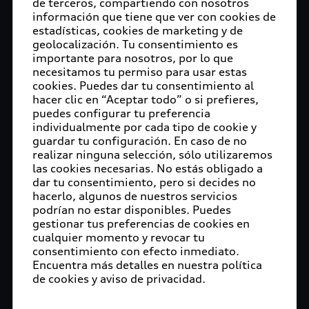
de terceros, compartiendo con nosotros
gama Q del Grupo Audi requiere de una logística
información que tiene que ver con cookies de
de clase mundial, eficiente y amigable con el
estadísticas, cookies de marketing y de
geolocalización. Tu consentimiento es
medioambiente.
importante para nosotros, por lo que
necesitamos tu permiso para usar estas
La Cadena de Suministro Audi México es parte
cookies. Puedes dar tu consentimiento al
integral y esencial de la producción de la planta en
hacer clic en “Aceptar todo” o si prefieres,
San José Chiapa. Se trata de un área compleja y
puedes configurar tu preferencia
diversa que es responsable de recibir los pedidos
individualmente por cada tipo de cookie y
del cliente por el área de ventas, planificar el
guardar tu configuración. En caso de no
realizar ninguna selección, sólo utilizaremos
programa de producción y coordinar el flujo de
las cookies necesarias. No estás obligado a
materiales de nuestra red global de proveedores.
dar tu consentimiento, pero si decides no
Con esto, la fábrica garantiza la correcta
hacerlo, algunos de nuestros servicios
producción del Audi Q5, así como el envío de
podrían no estar disponibles. Puedes
autos terminados a todo el mundo, a excepción
gestionar tus preferencias de cookies en
cualquier momento y revocar tu
de China, que produce este modelo localmente.
consentimiento con efecto inmediato.
Encuentra más detalles en nuestra política
En Audi México, la cadena de suministro gestiona
de cookies y aviso de privacidad.
el plan de producción a través de su equipo de
Torre de Control, que utiliza procesos digitales