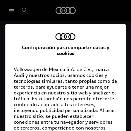
Audi
Con más de 70,000 m2
Seleccionar concesionario
de mallas antigranizo,
Configuración para compartir datos y
cookies
Audi México protege
sus Audi Q5
Volkswagen de México S.A. de C.V., marca
Audi y nuestros socios, usamos cookies y
tecnologías similares, tanto propias como de
terceros, para ayudarte a tener una mejor
experiencia en nuestro sitio web y analizar el
tráfico. Esto también nos permite ofrecerte
San José Chiapa, Puebla, 05 de abril de 2021 – La
contenido adaptado a tus intereses,
fábrica de Audi en San José Chiapa es la más
incluyendo publicidad personalizada. Al usar
moderna y es considerada como una de las más
nuestro sitio, se pueden establecer
limpias y amigables con el planeta en todo el
conexiones entre tu navegador y servidores
de terceros, compartiendo con nosotros
Grupo Audi. Desde su planeación y hasta el día de