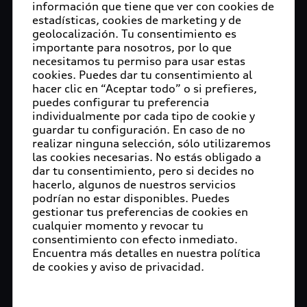
información que tiene que ver con cookies de
hoy, Audi México puso especial interés en el uso
estadísticas, cookies de marketing y de
de infraestructura sustentable. Muestra de ello, el
geolocalización. Tu consentimiento es
patio de autos está cubierto por más de 70,000
importante para nosotros, por lo que
m2 de mallas antigranizo que protegen los Audi
necesitamos tu permiso para usar estas
cookies. Puedes dar tu consentimiento al
Q5 terminados y listos para su envío alrededor del
hacer clic en “Aceptar todo” o si prefieres,
mundo.
puedes configurar tu preferencia
individualmente por cada tipo de cookie y
La escasez de recursos, la contaminación
guardar tu configuración. En caso de no
ambiental y el cambio climático se encuentran
realizar ninguna selección, sólo utilizaremos
entre los mayores desafíos que enfrentamos hoy.
las cookies necesarias. No estás obligado a
Desde la planeación de la planta, Audi México
dar tu consentimiento, pero si decides no
hacerlo, algunos de nuestros servicios
buscó la protección del medioambiente en todos
podrían no estar disponibles. Puedes
los procesos productivos y logísticos para la
gestionar tus preferencias de cookies en
producción del Audi Q5.
cualquier momento y revocar tu
consentimiento con efecto inmediato.
La visión de Audi en México es poner en práctica
Encuentra más detalles en nuestra política
acciones sustentables que contribuyen al cuidado
de cookies y aviso de privacidad.
y protección del medioambiente. La planta en San
José Chiapa es la más joven del Grupo Audi y