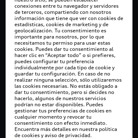
"Semana del Medioambiente Audi". Con la
conexiones entre tu navegador y servidores
semana de la campaña, la compañía hace visibles
de terceros, compartiendo con nosotros
las numerosas facetas de la protección del
información que tiene que ver con cookies de
estadísticas, cookies de marketing y de
medioambiente en sus propias instalaciones. El
geolocalización. Tu consentimiento es
programa incluye conferencias, películas de la
importante para nosotros, por lo que
cartelera de cine de Audi, visitas guiadas al jardín
necesitamos tu permiso para usar estas
municipal de Ingolstadt, actividades prácticas de
cookies. Puedes dar tu consentimiento al
la Audi Environmental Foundation y sesiones
hacer clic en “Aceptar todo” o si prefieres,
puedes configurar tu preferencia
interactivas de los centros internacionales. Todos
individualmente por cada tipo de cookie y
los colaboradores están invitados a participar en
guardar tu configuración. En caso de no
el programa. El catering de la empresa también
realizar ninguna selección, sólo utilizaremos
se dedica esta semana a la cocina sustentable y
las cookies necesarias. No estás obligado a
regional y, además de un menú especialmente
dar tu consentimiento, pero si decides no
hacerlo, algunos de nuestros servicios
diseñado, ha preparado también videos tutoriales
podrían no estar disponibles. Puedes
para cocinar los platillos. En total, habrá más de
gestionar tus preferencias de cookies en
100 horas de conferencias, acciones y rondas de
cualquier momento y revocar tu
debate desde las cinco sedes de Audi en todo el
consentimiento con efecto inmediato.
mundo.
Encuentra más detalles en nuestra política
de cookies y aviso de privacidad.