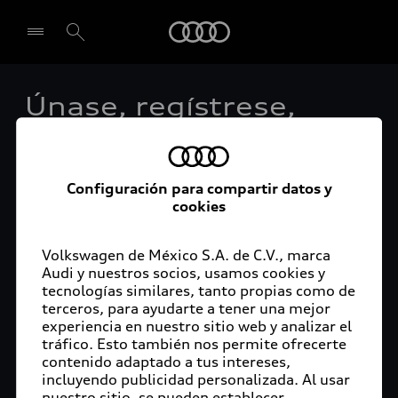
Audi
Únase, regístrese,
Seleccionar concesionario
actúe: Audi lanza la
Semana del
Configuración para compartir datos y
cookies
Medioambiente para
87,000 colaboradores
Volkswagen de México S.A. de C.V., marca
Audi y nuestros socios, usamos cookies y
tecnologías similares, tanto propias como de
terceros, para ayudarte a tener una mejor
experiencia en nuestro sitio web y analizar el
Ingolstadt, Alemania, 16 de julio de 2021 - Bajo
tráfico. Esto también nos permite ofrecerte
contenido adaptado a tus intereses,
el lema "Acompáñenos en nuestra misión hacia
incluyendo publicidad personalizada. Al usar
cero", Audi organiza del 19 al 23 de julio la
nuestro sitio, se pueden establecer