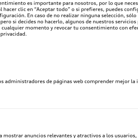
entimiento es importante para nosotros, por lo que nece
 hacer clic en “Aceptar todo” o si prefieres, puedes conf
figuración. En caso de no realizar ninguna selección, sólo
os en cuanto a las aspiraciones de empleabilidad, ya que l
pero si decides no hacerlo, algunos de nuestros servicios
 el desarrollo futuro de la carrera son los aspectos más v
en cualquier momento y revocar tu consentimiento con efe
 privacidad.
nos y Organización: "Audi México celebra el resultado d
Chiapa se mantuvo en la parte superior de la lista en tér
onsideran nuestra planta como un lugar adecuado para des
ones de jóvenes son el futuro de nuestra planta."
re los meses de noviembre de 2020 y abril de 2021, menc
resa en la que destaca el prestigio y el éxito en el merca
los administradores de páginas web comprender mejor la int
um trabaja anualmente con más de 2000 universidades en 
e estudiantes y profesionales para asesorar a los empresa
 con el objetivo de lograr un ambiente laboral adecuado
aer al talento adecuado y brindarles las herramientas nece
 de Puebla tiene con las nuevas generaciones.
a mostrar anuncios relevantes y atractivos a los usuarios,