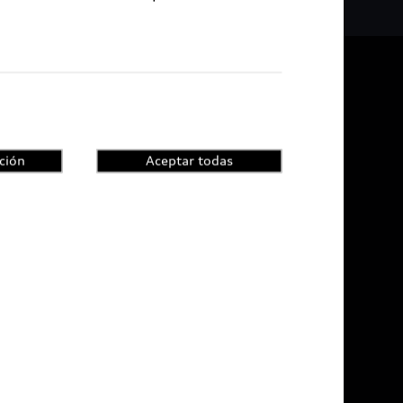
De vuelta al inicio
udi Certified :plus
ción
Aceptar todas
di Certified :plus
ncesionarios Audi Certified :plus