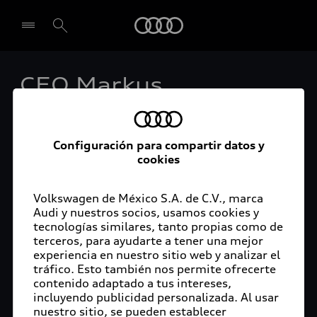
Audi
CEO Markus
Seleccionar concesionario
Duesmann: “El poder
de dar forma a la
Configuración para compartir datos y
cookies
transformación está
en nuestras manos”
Volkswagen de México S.A. de C.V., marca
Audi y nuestros socios, usamos cookies y
tecnologías similares, tanto propias como de
terceros, para ayudarte a tener una mejor
experiencia en nuestro sitio web y analizar el
tráfico. Esto también nos permite ofrecerte
Ingolstadt, 17 de marzo de 2022.- La tragedia
contenido adaptado a tus intereses,
que se desarrolla en Ucrania pone de manifiesto
incluyendo publicidad personalizada. Al usar
que no podemos dar por sentadas la paz y la
nuestro sitio, se pueden establecer