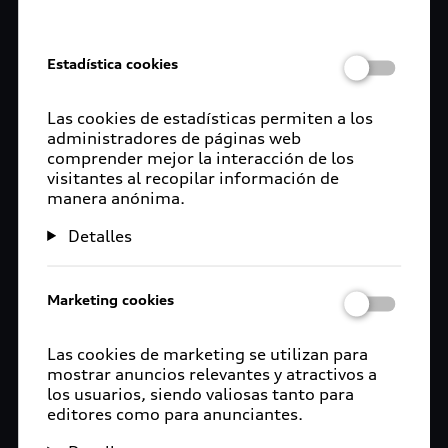
de hostilidades y un retorno a la diplomacia”.
• “Esta guerra también ha impactado nuestro
negocio. El Grupo Volkswagen ha detenido la
Estadística cookies
producción y las actividades de exportación a
Rusia. Un grupo está trabajando para reducir los
Las cookies de estadísticas permiten a los
obstáculos en el suministro y maximizar la
administradores de páginas web
comprender mejor la interacción de los
seguridad del mismo”.
visitantes al recopilar información de
manera anónima.
• “Al mismo tiempo, es obvio que los aspectos de
la política de seguridad ahora hacen que el
Detalles
alejamiento de los combustibles fósiles sea aún
más necesario. Tal vez, esto acelerará la
revolución energética”.
Marketing cookies
• “Lo que es clave ahora es que los políticos y la
Las cookies de marketing se utilizan para
comunidad empresarial trabajen juntos para
mostrar anuncios relevantes y atractivos a
abordar las posibilidades de solución a mediano y
los usuarios, siendo valiosas tanto para
largo plazo y desarrollen un plan sobre cómo
editores como para anunciantes.
avanzar”.