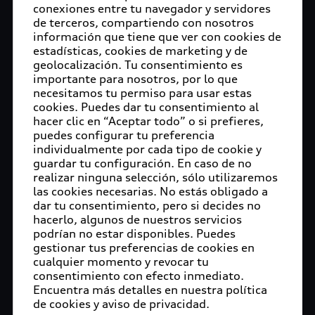
libertad, ni siquiera en Europa. En la Conferencia
conexiones entre tu navegador y servidores
de terceros, compartiendo con nosotros
Anual de Medios de AUDI AG, el CEO de Audi,
información que tiene que ver con cookies de
Markus Duesmann, da su opinión sobre la guerra
estadísticas, cookies de marketing y de
en Ucrania y su impacto en las actividades
geolocalización. Tu consentimiento es
comerciales de la compañía. ¿Cómo implementa
importante para nosotros, por lo que
Audi su hoja de ruta eléctrica? ¿Qué sinergias
necesitamos tu permiso para usar estas
cookies. Puedes dar tu consentimiento al
ofrece una cooperación más estrecha entre Audi,
hacer clic en “Aceptar todo” o si prefieres,
Bentley, Lamborghini y Ducati? ¿Qué papel jugará
puedes configurar tu preferencia
China en la estrategia de electrificación de la
individualmente por cada tipo de cookie y
compañía? Mensajes clave de Markus Duesmann
guardar tu configuración. En caso de no
para la Conferencia Anual de Medios de 2022.
realizar ninguna selección, sólo utilizaremos
las cookies necesarias. No estás obligado a
Sobre la guerra en Ucrania…
dar tu consentimiento, pero si decides no
hacerlo, algunos de nuestros servicios
• Estamos conmocionados y profundamente
podrían no estar disponibles. Puedes
gestionar tus preferencias de cookies en
conmovidos por las noticias en curso sobre la
cualquier momento y revocar tu
guerra en Ucrania. Estamos aprendiendo de la
consentimiento con efecto inmediato.
peor forma que la paz en Europa no puede darse
Encuentra más detalles en nuestra política
por sentada. Seguimos esperando un rápido cese
de cookies y aviso de privacidad.