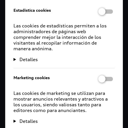
estacionamiento, así como bodega, jardines y
Estadística cookies
patios para diferentes servicios y actividades
culturales.
Las cookies de estadísticas permiten a los
En la ceremonia se destacó como el proyecto
administradores de páginas web
materializa un trabajo en conjunto entre la
comprender mejor la interacción de los
visitantes al recopilar información de
armadora y el municipio para generar bienestar
manera anónima.
social y desarrollo de la comunidad. Se contó con
la presencia de la directora de Desarrollo
Detalles
Económico Lorena Baltazar Téllez, la Síndica
Municipal Rebeca Pineda, así como Jacobo Issa
Vicepresidente de Recursos Humanos y
Marketing cookies
Organización de Audi México. Aunado a eso,
Christine Kuhlmeyer Directora de Comunicación
Las cookies de marketing se utilizan para
Corporativa de la planta, dio unas palabras de
mostrar anuncios relevantes y atractivos a
los usuarios, siendo valiosas tanto para
bienvenida para los asistentes al evento.
editores como para anunciantes.
“En Audi México trabajamos en conjunto con las
Detalles
autoridades municipales para ser un buen vecino,