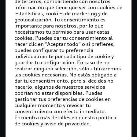
de terceros, compartiendo con nosotros
San José Chiapa, Puebla, 12 de septiembre de
información que tiene que ver con cookies de
2022.- Arturo Graciel López, Presidente
estadísticas, cookies de marketing y de
geolocalización. Tu consentimiento es
Municipal de San José Chiapa, y Jacobo Issa,
importante para nosotros, por lo que
Vicepresidente de Recursos Humanos y
necesitamos tu permiso para usar estas
Organización de Audi México colocaron la primera
cookies. Puedes dar tu consentimiento al
piedra del parque deportivo en San José Chiapa, el
hacer clic en “Aceptar todo” o si prefieres,
cual tiene como objetivo impulsar el bienestar
puedes configurar tu preferencia
individualmente por cada tipo de cookie y
social de las personas que viven en las
guardar tu configuración. En caso de no
comunidades aledañas a la armadora alemana, así
realizar ninguna selección, sólo utilizaremos
como fomentar la convivencia entre los vecinos y
las cookies necesarias. No estás obligado a
los colaboradores de la planta.
dar tu consentimiento, pero si decides no
hacerlo, algunos de nuestros servicios
El complejo deportivo contará con cancha de
podrían no estar disponibles. Puedes
fútbol profesional, gradas con cubierta, cancha de
gestionar tus preferencias de cookies en
cualquier momento y revocar tu
basquetbol, pista de atletismo, área de juegos
consentimiento con efecto inmediato.
infantiles, gimnasio al aire libre, sanitarios y
Encuentra más detalles en nuestra política
vestidores. Para el acceso, los vecinos y
de cookies y aviso de privacidad.
colaboradores de la armadora podrán llegar por
accesos peatonales o en vehículo ya que tendrá