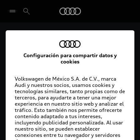
Audi
Audi México en
Seleccionar concesionario
conjunto con las
Configuración para compartir datos y
autoridades de San
cookies
José Chiapa colocan la
Volkswagen de México S.A. de C.V., marca
Audi y nuestros socios, usamos cookies y
primera piedra de
tecnologías similares, tanto propias como de
terceros, para ayudarte a tener una mejor
nuevo parque
experiencia en nuestro sitio web y analizar el
tráfico. Esto también nos permite ofrecerte
deportivo
contenido adaptado a tus intereses,
incluyendo publicidad personalizada. Al usar
nuestro sitio, se pueden establecer
conexiones entre tu navegador y servidores