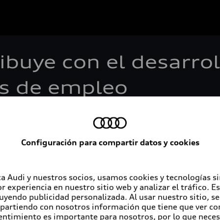
ibuye con el desarrol
s de empleo
.- Como muestra del compromiso con el desarrollo de la r
Configuración para compartir datos y cookies
 donde se encuentra la fábrica. Hasta ahora suman 233 v
 un 55% más de contrataciones que en 2021.
a Audi y nuestros socios, usamos cookies y tecnologías s
definió la mayoría de los ingresos de personal directo ti
r experiencia en nuestro sitio web y analizar el tráfico. 
 zona para explicar la oferta y beneficios de sumarse a la 
luyendo publicidad personalizada. Al usar nuestro sitio, s
partiendo con nosotros información que tiene que ver con
 a través de equipos, personal e internet disponibles en e
entimiento es importante para nosotros, por lo que nece