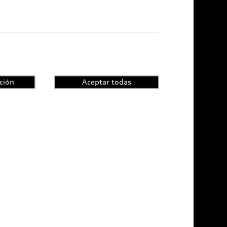
di Certified :plus
ncesionarios Audi Certified :plus
ción
Aceptar todas