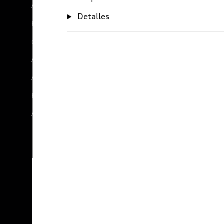
Audi Sport
Detalles
Promociones
e-Newsletter
Audi internacional
Audi Go Green
Próximo Destino
Audi Exclusive