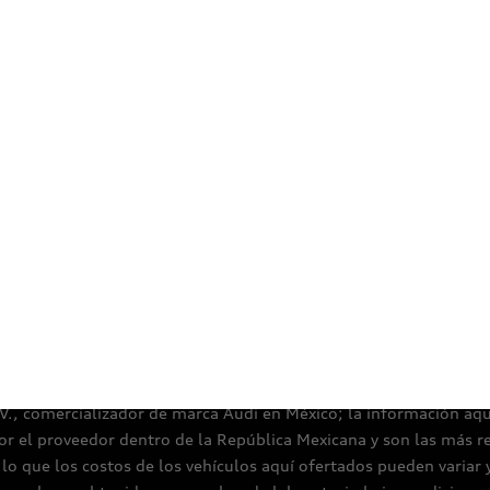
Certificaciones
Aviso de privacidad
Aspectos legales
Térm
.V., comercializador de marca Audi en México; la información aquí 
or el proveedor dentro de la República Mexicana y son las más r
o que los costos de los vehículos aquí ofertados pueden variar 