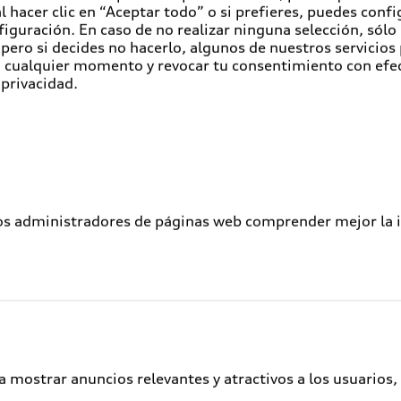
ación.
 hacer clic en “Aceptar todo” o si prefieres, puedes conf
figuración. En caso de no realizar ninguna selección, sólo
y Organización de Audi México: “Para Audi México, el cre
pero si decides no hacerlo, algunos de nuestros servicios
s. Por ello, estamos comprometidos en crear oportunidade
en cualquier momento y revocar tu consentimiento con efe
 puedan incorporarse a nuestro equipo de trabajo.
 privacidad.
a lograr su meta de contratación se imparten cursos basa
Esto para brindar nuevas herramientas a los nuevos perfile
úe el siguiente año y se pueda impulsar el desarrollo de 
 de la región asumiendo su responsabilidad más allá de su
los administradores de páginas web comprender mejor la int
án colaborando en los próximos años para impulsar el desa
Servicios al cliente
A
a mostrar anuncios relevantes y atractivos a los usuarios,