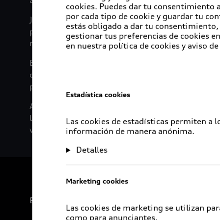
autobuses que Audi pone a disposición de la pobl
cookies. Puedes dar tu consentimiento al
por cada tipo de cookie y guardar tu con
Jacobo Issa, Vicepresidente de Recursos Humanos 
estás obligado a dar tu consentimiento, 
prioridad y uno de nuestros principales objetivo
gestionar tus preferencias de cookies 
rodean, por ello impulsamos iniciativas para que
en nuestra política de cookies y aviso de
Entre las acciones que la planta implementa par
cursos de lógica, análisis o pensamiento crítico. 
pruebas de ingreso y examen psicométrico.
Estadística cookies
Además, el compromiso es que la estrategia contin
las comunidades aledañas y sumar en el desarrollo
Las cookies de estadísticas permiten a 
vecinos con la convicción de que juntos continuar
información de manera anónima.
Detalles
Marketing cookies
Experiencia
Las cookies de marketing se utilizan par
como para anunciantes.