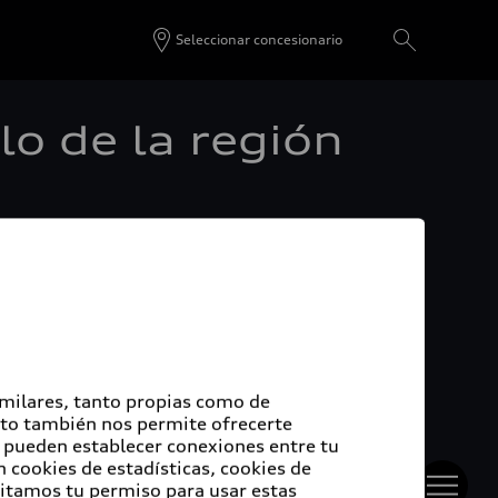
Seleccionar concesionario
lo de la región
egión, Audi México tiene como meta contratar
ecinos como colaboradores, de los cuales 127
imilares, tanto propias como de
enen que venir de la región. Para ello se han
Esto también nos permite ofrecerte
planta. Así como apoyar a los interesados a
e pueden establecer conexiones entre tu
 cookies de estadísticas, cookies de
l centro de entrenamiento, al que pueden llegar en
sitamos tu permiso para usar estas