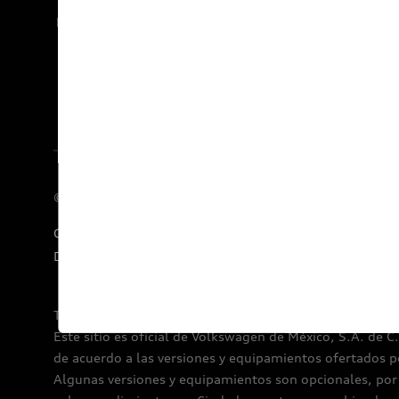
Documentos legales
© 2026 AUDI AG. Todos los derechos reservados.
Concesionarios
E-Newsletter
Audi Financial Services
Declaratoria de Derechos Humanos
Términos y condiciones por Audi de México.
Este sitio es oficial de Volkswagen de México, S.A. de C
de acuerdo a las versiones y equipamientos ofertados p
Algunas versiones y equipamientos son opcionales, por l