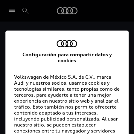
Audi
Audi elige a Sauber
Seleccionar concesionario
como socio estratégico
Configuración para compartir datos y
para su entrada en la
cookies
Fórmula 1
Volkswagen de México S.A. de C.V., marca
Audi y nuestros socios, usamos cookies y
tecnologías similares, tanto propias como de
terceros, para ayudarte a tener una mejor
experiencia en nuestro sitio web y analizar el
Ingolstadt, 26 de octubre de 2022.- Se completa
tráfico. Esto también nos permite ofrecerte
el siguiente hito importante en la hoja de ruta de
contenido adaptado a tus intereses,
Audi en su camino hacia el Campeonato Mundial
incluyendo publicidad personalizada. Al usar
de Fórmula 1 de la FIA: la marca de los cuatro
nuestro sitio, se pueden establecer
conexiones entre tu navegador y servidores
aros ha seleccionado a Sauber como socio