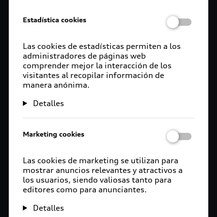
y el ensamblaje del monoplaza de carreras en sus
instalaciones de Hinwil (Suiza). Sauber también
Estadística cookies
será responsable de la planificación y ejecución de
las operaciones de carrera.
Las cookies de estadísticas permiten a los
administradores de páginas web
“Estamos encantados de haber conseguido un
comprender mejor la interacción de los
socio tan experimentado y competente para
visitantes al recopilar información de
manera anónima.
nuestro ambicioso proyecto de Fórmula 1”,
declara Oliver Hoffmann, Director de Desarrollo
Detalles
Técnico de AUDI AG. “Ya conocemos al Grupo
Sauber, con sus instalaciones de última
generación y su experimentado equipo, de
Marketing cookies
anteriores colaboraciones. Estamos convencidos
de que, juntos, formaremos un equipo fuerte”.
Las cookies de marketing se utilizan para
Audi Sport ya ha utilizado anteriormente el túnel
mostrar anuncios relevantes y atractivos a
de viento de alta tecnología del Grupo Sauber en
los usuarios, siendo valiosas tanto para
editores como para anunciantes.
Hinwil durante la exitosa era de Le Mans y en la
fase de desarrollo del auto de la Clase 1 para el
Detalles
DTM.