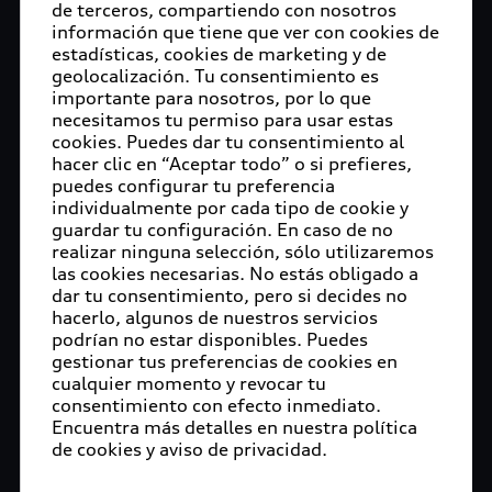
de terceros, compartiendo con nosotros
estratégico para el proyecto y tiene previsto
información que tiene que ver con cookies de
adquirir una participación en el Grupo Sauber.
estadísticas, cookies de marketing y de
Esta asociación hará que la escudería suiza
geolocalización. Tu consentimiento es
compita como equipo de fábrica de Audi a partir
importante para nosotros, por lo que
necesitamos tu permiso para usar estas
de 2026 utilizando la unidad de potencia
cookies. Puedes dar tu consentimiento al
desarrollada por el fabricante alemán para la
hacer clic en “Aceptar todo” o si prefieres,
categoría reina del automovilismo.
puedes configurar tu preferencia
individualmente por cada tipo de cookie y
Tras el anuncio de su entrada en la Fórmula 1 a
guardar tu configuración. En caso de no
finales de agosto, la confirmación por parte de
realizar ninguna selección, sólo utilizaremos
Audi de su socio estratégico marca el siguiente
las cookies necesarias. No estás obligado a
dar tu consentimiento, pero si decides no
hito en la entrada de la compañía en la categoría
hacerlo, algunos de nuestros servicios
reina del automovilismo. Con cerca de 30 años de
podrían no estar disponibles. Puedes
experiencia en competición, Sauber es una de las
gestionar tus preferencias de cookies en
escuderías con mayor tradición y reconocimiento
cualquier momento y revocar tu
en la Fórmula 1. Mientras que la unidad de
consentimiento con efecto inmediato.
Encuentra más detalles en nuestra política
potencia se desarrollará en el Centro de
de cookies y aviso de privacidad.
Competencia de Motorsport de Audi en Neuburg
an der Donau, Sauber se encargará del desarrollo