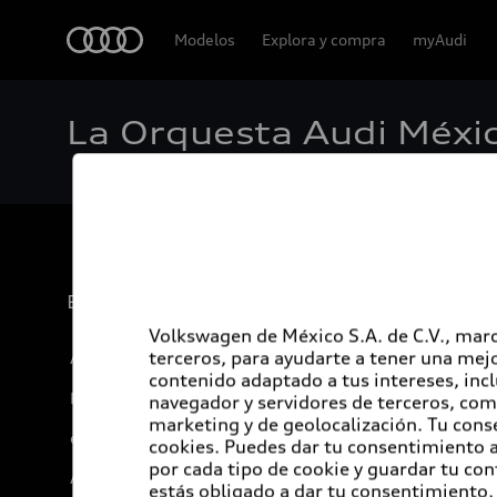
Audi
Modelos
Explora y compra
myAudi
La Orquesta Audi Méxic
Experiencia
Volkswagen de México S.A. de C.V., marc
terceros, para ayudarte a tener una mejo
Audi Sport
contenido adaptado a tus intereses, inc
Promociones
navegador y servidores de terceros, com
marketing y de geolocalización. Tu cons
e-Newsletter
cookies. Puedes dar tu consentimiento al
por cada tipo de cookie y guardar tu con
Audi internacional
estás obligado a dar tu consentimiento, 