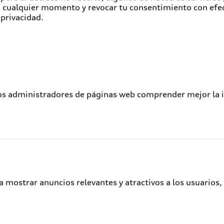
en cualquier momento y revocar tu consentimiento con efe
Atención a clientes
 privacidad.
Audi Connect
Servicio Audi
Audi Corporate
Garantía Extendida
los administradores de páginas web comprender mejor la int
Audi Plus
Llamado a revisión de bolsas de aire
Llamado a revisión general
Delivery situation
Audi Digital Services
a mostrar anuncios relevantes y atractivos a los usuarios,