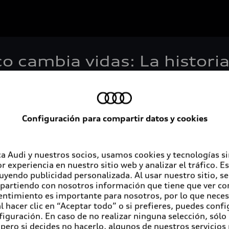
o cambia vidas: La histori
Configuración para compartir datos y cookies
Servicios al cliente
A
a Audi y nuestros socios, usamos cookies y tecnologías s
r experiencia en nuestro sitio web y analizar el tráfico. 
luyendo publicidad personalizada. Al usar nuestro sitio, s
Audi contigo
Au
partiendo con nosotros información que tiene que ver con
entimiento es importante para nosotros, por lo que nece
Audi Financial Services
Co
 hacer clic en “Aceptar todo” o si prefieres, puedes conf
figuración. En caso de no realizar ninguna selección, sólo
Seguro Audi Safe
pero si decides no hacerlo, algunos de nuestros servicios