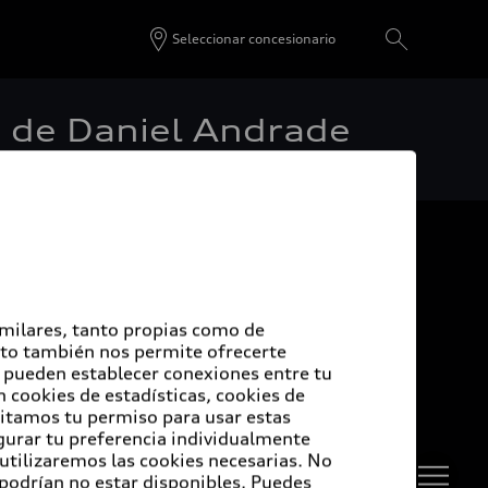
Seleccionar concesionario
a de Daniel Andrade
De vuelta al inicio
udi Certified :plus
imilares, tanto propias como de
Esto también nos permite ofrecerte
e pueden establecer conexiones entre tu
di Certified :plus
 cookies de estadísticas, cookies de
sitamos tu permiso para usar estas
ncesionarios Audi Certified :plus
igurar tu preferencia individualmente
 utilizaremos las cookies necesarias. No
 podrían no estar disponibles. Puedes