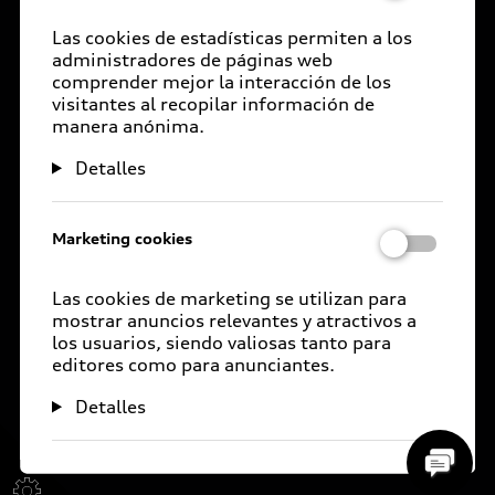
Este sitio es oficial de Volkswagen de México, S.A. de
Documentos legales
Las cookies de estadísticas permiten a los
Delivery situation
C.V., comercializador de marca Audi en México; la
administradores de páginas web
información aquí referida, así como las ilustraciones de
comprender mejor la interacción de los
Audi Digital Services
este sitio están de acuerdo a las versiones y
visitantes al recopilar información de
manera anónima.
equipamientos ofertados por el proveedor dentro de la
República Mexicana y son las más recientes en el
Detalles
momento de hacer esta publicación. Algunas versiones
y equipamientos son opcionales, por lo que los costos
de los vehículos aquí ofertados pueden variar y podrían
Marketing cookies
tener un costo extra. Los valores obtenidos sobre
rendimientos en Ciudad, carretera y combinado son
Las cookies de marketing se utilizan para
valores obtenidos en pruebas de laboratorio bajo
mostrar anuncios relevantes y atractivos a
condiciones controladas. Para conocer la disponibilidad
los usuarios, siendo valiosas tanto para
editores como para anunciantes.
de nuestros productos y para mayor información se
recomienda acudir a su Distribuidor autorizado Audi
Detalles
dentro de la República Mexicana.