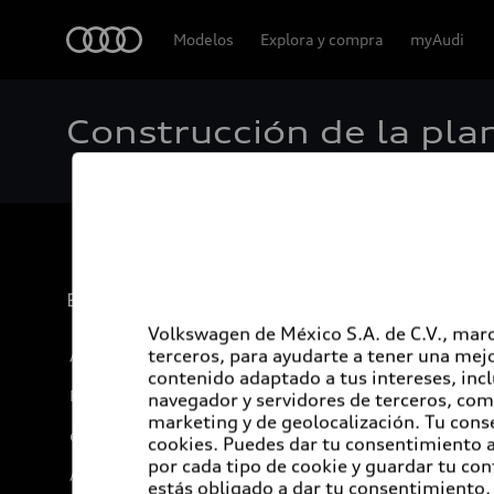
Audi
Modelos
Explora y compra
myAudi
Construcción de la pla
Experiencia
Volkswagen de México S.A. de C.V., marc
terceros, para ayudarte a tener una mejo
Audi Sport
contenido adaptado a tus intereses, inc
Promociones
navegador y servidores de terceros, com
marketing y de geolocalización. Tu cons
e-Newsletter
cookies. Puedes dar tu consentimiento al
por cada tipo de cookie y guardar tu con
Audi internacional
estás obligado a dar tu consentimiento, 