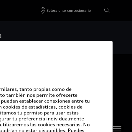
Seleccionar concesionario
a
De vuelta al inicio
udi Certified :plus
imilares, tanto propias como de
Esto también nos permite ofrecerte
e pueden establecer conexiones entre tu
di Certified :plus
 cookies de estadísticas, cookies de
sitamos tu permiso para usar estas
ncesionarios Audi Certified :plus
igurar tu preferencia individualmente
 utilizaremos las cookies necesarias. No
 podrían no estar disponibles. Puedes