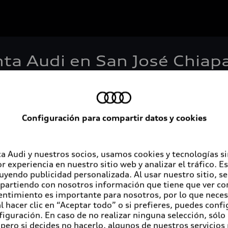
nta Audi en San José Chiap
Configuración para compartir datos y cookies
Servicios al cliente
A
a Audi y nuestros socios, usamos cookies y tecnologías s
r experiencia en nuestro sitio web y analizar el tráfico. 
luyendo publicidad personalizada. Al usar nuestro sitio, s
Audi contigo
Au
partiendo con nosotros información que tiene que ver con
entimiento es importante para nosotros, por lo que nece
Audi Financial Services
Co
 hacer clic en “Aceptar todo” o si prefieres, puedes conf
figuración. En caso de no realizar ninguna selección, sólo
Seguro Audi Safe
pero si decides no hacerlo, algunos de nuestros servicios