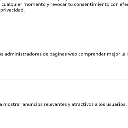
en cualquier momento y revocar tu consentimiento con efe
Atención a clientes
 privacidad.
Audi Connect
Servicio Audi
Audi Corporate
Garantía Extendida
los administradores de páginas web comprender mejor la int
Audi Plus
Llamado a revisión de bolsas de aire
Llamado a revisión general
Delivery situation
Audi Digital Services
a mostrar anuncios relevantes y atractivos a los usuarios,