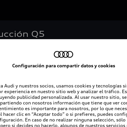
ucción Q5
Configuración para compartir datos y cookies
Servicios al cliente
A
a Audi y nuestros socios, usamos cookies y tecnologías s
r experiencia en nuestro sitio web y analizar el tráfico. 
luyendo publicidad personalizada. Al usar nuestro sitio, s
Audi contigo
Au
partiendo con nosotros información que tiene que ver con
entimiento es importante para nosotros, por lo que nece
Audi Financial Services
Co
 hacer clic en “Aceptar todo” o si prefieres, puedes conf
figuración. En caso de no realizar ninguna selección, sólo
Seguro Audi Safe
pero si decides no hacerlo, algunos de nuestros servicios