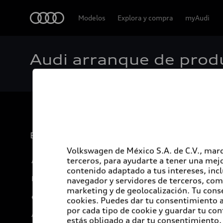
Audi
Modelos
Explora y compra
myAudi
Audi arranque de prod
Experiencia
Volkswagen de México S.A. de C.V., marc
terceros, para ayudarte a tener una mejo
Audi Sport
contenido adaptado a tus intereses, inc
Promociones
navegador y servidores de terceros, com
marketing y de geolocalización. Tu cons
e-Newsletter
cookies. Puedes dar tu consentimiento al
por cada tipo de cookie y guardar tu con
Audi internacional
estás obligado a dar tu consentimiento, 