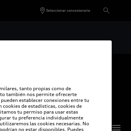
Seleccionar concesionario
De vuelta al inicio
udi Certified :plus
imilares, tanto propias como de
Esto también nos permite ofrecerte
e pueden establecer conexiones entre tu
di Certified :plus
 cookies de estadísticas, cookies de
sitamos tu permiso para usar estas
ncesionarios Audi Certified :plus
igurar tu preferencia individualmente
 utilizaremos las cookies necesarias. No
 podrían no estar disponibles. Puedes