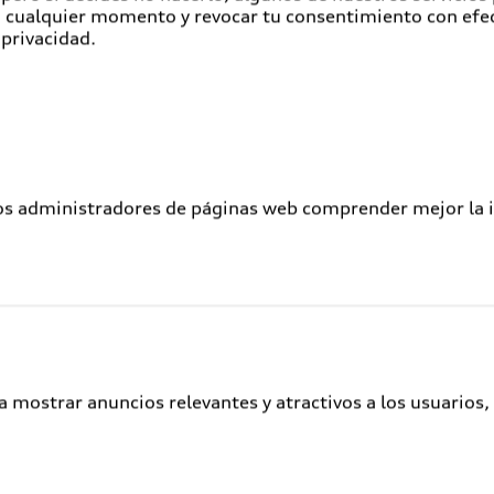
en cualquier momento y revocar tu consentimiento con efe
Atención a clientes
 privacidad.
Audi Connect
Servicio Audi
Audi Corporate
Garantía Extendida
los administradores de páginas web comprender mejor la int
Audi Plus
Llamado a revisión de bolsas de aire
Llamado a revisión general
Delivery situation
Audi Digital Services
a mostrar anuncios relevantes y atractivos a los usuarios,