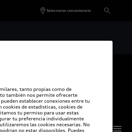
Seleccionar concesionario
De vuelta al inicio
udi Certified :plus
imilares, tanto propias como de
Esto también nos permite ofrecerte
e pueden establecer conexiones entre tu
di Certified :plus
 cookies de estadísticas, cookies de
sitamos tu permiso para usar estas
ncesionarios Audi Certified :plus
igurar tu preferencia individualmente
 utilizaremos las cookies necesarias. No
 podrían no estar disponibles. Puedes