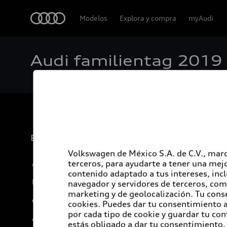
Audi
Modelos
Explora y compra
myAudi
Audi familientag 2019
Experiencia
Volkswagen de México S.A. de C.V., marc
terceros, para ayudarte a tener una mejo
Audi Sport
contenido adaptado a tus intereses, inc
Promociones
navegador y servidores de terceros, com
marketing y de geolocalización. Tu cons
e-Newsletter
cookies. Puedes dar tu consentimiento al
por cada tipo de cookie y guardar tu con
Audi internacional
estás obligado a dar tu consentimiento, 