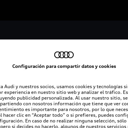
Configuración para compartir datos y cookies
Servicios al cliente
A
a Audi y nuestros socios, usamos cookies y tecnologías s
r experiencia en nuestro sitio web y analizar el tráfico. 
luyendo publicidad personalizada. Al usar nuestro sitio, s
Audi contigo
Au
partiendo con nosotros información que tiene que ver con
entimiento es importante para nosotros, por lo que nece
Audi Financial Services
Co
 hacer clic en “Aceptar todo” o si prefieres, puedes conf
figuración. En caso de no realizar ninguna selección, sólo
Seguro Audi Safe
pero si decides no hacerlo, algunos de nuestros servicios