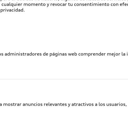
en cualquier momento y revocar tu consentimiento con efe
Atención a clientes
 privacidad.
Audi Connect
Servicio Audi
Audi Corporate
Garantía Extendida
los administradores de páginas web comprender mejor la int
Audi Plus
Llamado a revisión de bolsas de aire
Llamado a revisión general
Delivery situation
Audi Digital Services
a mostrar anuncios relevantes y atractivos a los usuarios,