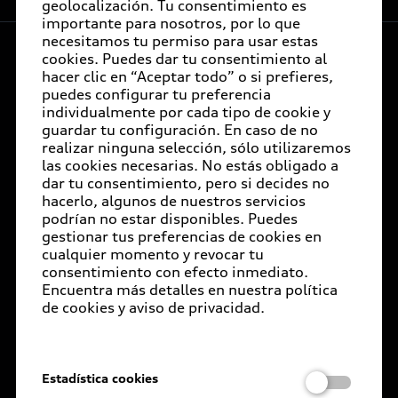
geolocalización. Tu consentimiento es
Audi internacional
Audi Financial Services
importante para nosotros, por lo que
Audi Certified :plus
necesitamos tu permiso para usar estas
Audi Go Green
Seguro Audi Safe
cookies. Puedes dar tu consentimiento al
Concesionarios Audi Certified :plus
hacer clic en “Aceptar todo” o si prefieres,
Audi México
Próximo Destino
Atención a clientes
puedes configurar tu preferencia
individualmente por cada tipo de cookie y
Comité Ejecutivo
Audi Exclusive
Audi Connect
guardar tu configuración. En caso de no
© 2026 AUDI AG. Todos los derechos reservados.
realizar ninguna selección, sólo utilizaremos
Código de conducta
Servicio Audi
las cookies necesarias. No estás obligado a
Concesionarios
E-Newsletter
dar tu consentimiento, pero si decides no
Integridad y Compliance (I&C)
Audi Corporate
hacerlo, algunos de nuestros servicios
Audi Financial Services
Certificaciones
podrían no estar disponibles. Puedes
Sistema de denuncias
Garantía Extendida
Aviso de privacidad
Aspectos legales
gestionar tus preferencias de cookies en
Términos y condiciones
Política de Cookies
cualquier momento y revocar tu
ESG
Audi Plus
Declaratoria de Derechos Humanos
consentimiento con efecto inmediato.
Encuentra más detalles en nuestra política
Media Center
Llamado a revisión de bolsas de aire
de cookies y aviso de privacidad.
Carreras
Términos y condiciones por Audi de México.
Llamado a revisión general
Este sitio es oficial de Volkswagen de México, S.A. de
Documentos legales
Delivery situation
C.V., comercializador de marca Audi en México; la
Estadística cookies
información aquí referida, así como las ilustraciones de