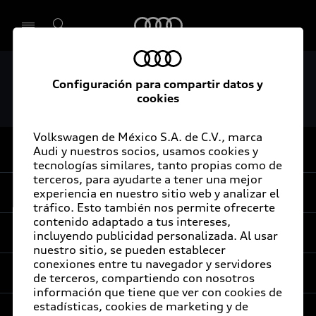
Audi
Audi Q5 Sportback Trailer
Configuración para compartir datos y
Seleccionar concesionario
cookies
Volkswagen de México S.A. de C.V., marca
Audi y nuestros socios, usamos cookies y
De vuelta al inicio
tecnologías similares, tanto propias como de
terceros, para ayudarte a tener una mejor
Experiencia
experiencia en nuestro sitio web y analizar el
tráfico. Esto también nos permite ofrecerte
contenido adaptado a tus intereses,
Servicios al cliente
incluyendo publicidad personalizada. Al usar
Audi Sport
nuestro sitio, se pueden establecer
conexiones entre tu navegador y servidores
Promociones
Audi Certified :plus
de terceros, compartiendo con nosotros
información que tiene que ver con cookies de
e-Newsletter
Audi contigo
estadísticas, cookies de marketing y de
Compañía