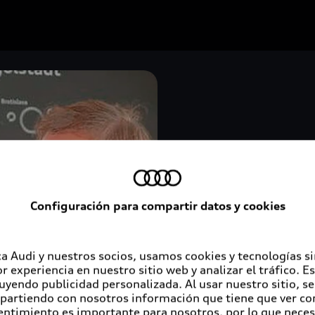
Configuración para compartir datos y cookies
Governanc
El pilar describe los cr
a Audi y nuestros socios, usamos cookies y tecnologías s
procesos que rigen su e
r experiencia en nuestro sitio web y analizar el tráfico. 
remuneración de los eje
luyendo publicidad personalizada. Al usar nuestro sitio, s
partiendo con nosotros información que tiene que ver con
entimiento es importante para nosotros, por lo que nece