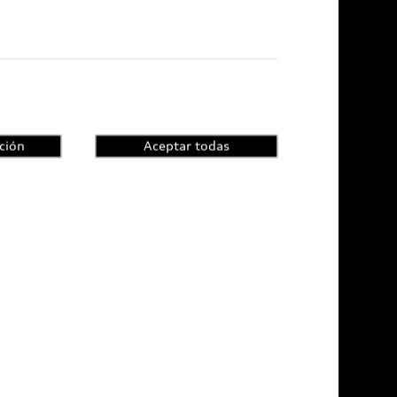
di Certified :plus
ncesionarios Audi Certified :plus
ción
Aceptar todas