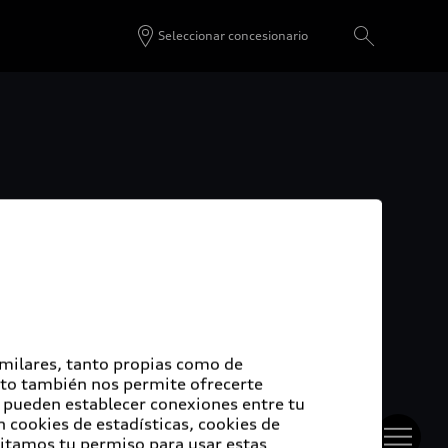
Seleccionar concesionario
e
iterios de gobernanza, incluye los sistemas y
imilares, tanto propias como de
mpresa, incluida la composición del consejo, la
Esto también nos permite ofrecerte
cutivos, la gestión de riesgos y la transparencia.
e pueden establecer conexiones entre tu
 cookies de estadísticas, cookies de
sitamos tu permiso para usar estas