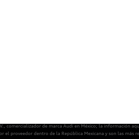
Certificaciones
Aviso de privacidad
Aspectos legales
Térm
.V., comercializador de marca Audi en México; la información aquí 
or el proveedor dentro de la República Mexicana y son las más r