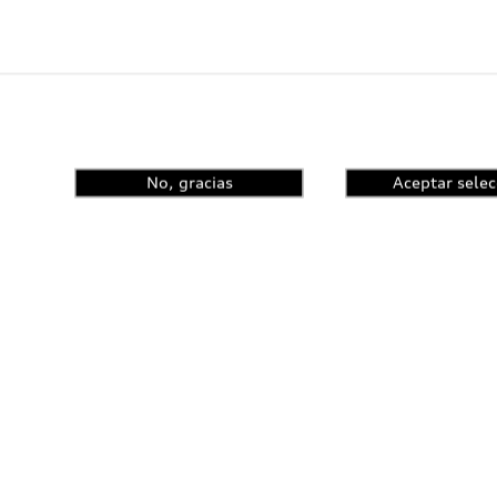
Audi contigo
Au
Audi Financial Services
Co
Seguro Audi Safe
No, gracias
Aceptar selec
Atención a clientes
Audi Connect
Servicio Audi
Audi Corporate
Garantía Extendida
Audi Plus
Llamado a revisión de bolsas de aire
Llamado a revisión general