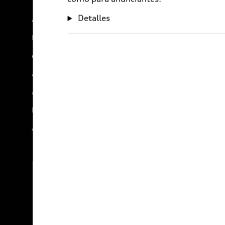
Detalles
Audi Sport
Promociones
e-Newsletter
Audi internacional
Audi Go Green
Próximo Destino
Audi Exclusive