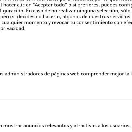
Iniciativas dentro de A
 hacer clic en “Aceptar todo” o si prefieres, puedes conf
- Cumplimiento y Gesti
figuración. En caso de no realizar ninguna selección, sólo
- Cumplimiento e integ
pero si decides no hacerlo, algunos de nuestros servicios
en cualquier momento y revocar tu consentimiento con efe
- Sistema de denuncia d
 privacidad.
los administradores de páginas web comprender mejor la int
a mostrar anuncios relevantes y atractivos a los usuarios,
Servicios al cliente
A