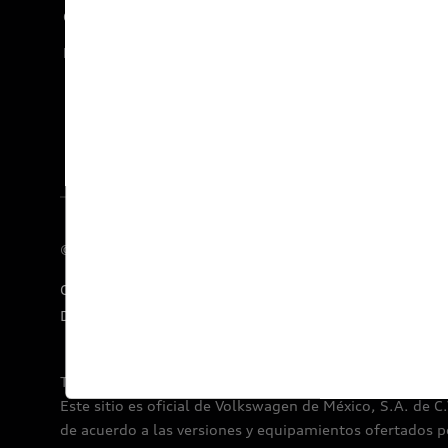
Carreras
Documentos legales
© 2026 AUDI AG. Todos los derechos reservados.
Concesionarios
E-Newsletter
Audi Financial Services
Declaratoria de Derechos Humanos
Términos y condiciones por Audi de México.
Este sitio es oficial de Volkswagen de México, S.A. de C
de acuerdo a las versiones y equipamientos ofertados p