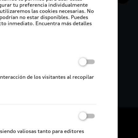
udi:
igurar tu preferencia individualmente
ón de Riesgos
 utilizaremos las cookies necesarias. No
ridad
 podrían no estar disponibles. Puedes
cto inmediato. Encuentra más detalles
e irregularidades
eracción de los visitantes al recopilar
De vuelta al inicio
 siendo valiosas tanto para editores
udi Certified :plus