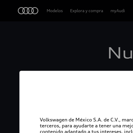
Audi
Modelos
Explora y compra
myAudi
Nu
Volkswagen de México S.A. de C.V., marc
terceros, para ayudarte a tener una mejo
contenido adaptado a tus intereses, inc