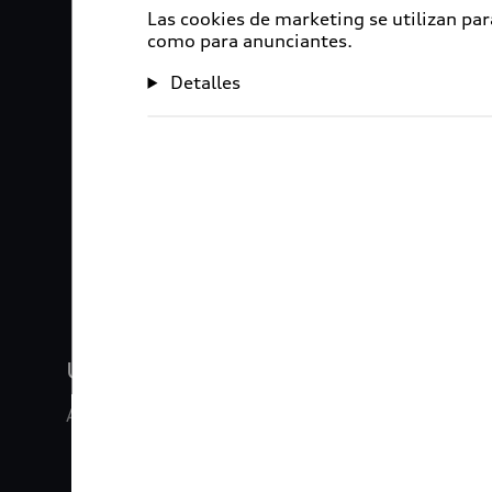
Las cookies de marketing se utilizan par
como para anunciantes.
Detalles
1
2
3
4
5
Ubicada en San José Chiapa
Alrededor de 10,500 personas viven en nuestra 