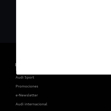
oduct-highlights.skipLinkText__
Experiencia
Audi Sport
Promociones
e-Newsletter
Audi internacional