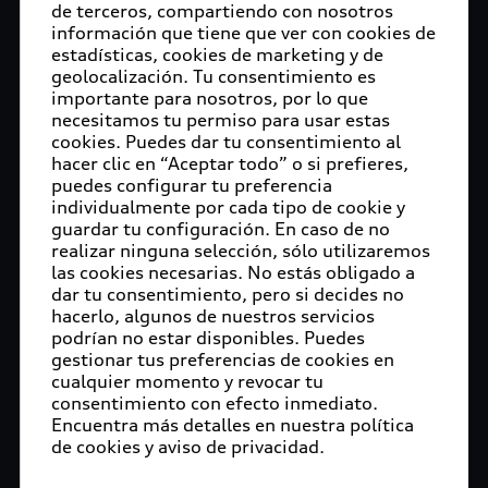
aliqua. Ut enim ad minim veniam, quis nostrud
de terceros, compartiendo con nosotros
información que tiene que ver con cookies de
exercitation ullamco laboris nisi ut aliquip ex ea
estadísticas, cookies de marketing y de
commodo consequat. Duis aute irure dolor in
geolocalización. Tu consentimiento es
reprehenderit in voluptate velit esse cillum dolore
importante para nosotros, por lo que
eu fugiat nulla pariatur. Excepteur sint occaecat
necesitamos tu permiso para usar estas
cupidatat non proident, sunt in culpa qui officia
cookies. Puedes dar tu consentimiento al
hacer clic en “Aceptar todo” o si prefieres,
deserunt mollit anim id est laborum.
puedes configurar tu preferencia
individualmente por cada tipo de cookie y
guardar tu configuración. En caso de no
realizar ninguna selección, sólo utilizaremos
San José Chiapa, Puebla, 28 de agosto de 2023.-
las cookies necesarias. No estás obligado a
dar tu consentimiento, pero si decides no
Audi México, en conjunto con el Gobierno
hacerlo, algunos de nuestros servicios
Municipal de Nopalucan y el ejido de Santa Cruz
podrían no estar disponibles. Puedes
del Bosque, Puebla, arrancan la reforestación de
gestionar tus preferencias de cookies en
42,900 árboles en el ejido de Santa Cruz del
cualquier momento y revocar tu
Bosque, ubicado en la región donde se encuentra
consentimiento con efecto inmediato.
Encuentra más detalles en nuestra política
la fábrica. Esto representa el recubrimiento de 39
de cookies y aviso de privacidad.
hectáreas en la zona, ecosistema que ha sufrido
pérdidas significativas derivadas de una plaga de