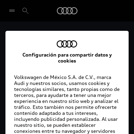
Audi
Audi México refuerza
Seleccionar concesionario
su compromiso medio
Configuración para compartir datos y
ambiental en la región
cookies
con la reforestación de
Volkswagen de México S.A. de C.V., marca
Santa Cruz del Bosque
Audi y nuestros socios, usamos cookies y
tecnologías similares, tanto propias como de
terceros, para ayudarte a tener una mejor
experiencia en nuestro sitio web y analizar el
tráfico. Esto también nos permite ofrecerte
contenido adaptado a tus intereses,
Texto demo lorem ipsum dolor sit amet,
incluyendo publicidad personalizada. Al usar
consectetur adipiscing elit, sed do eiusmod
nuestro sitio, se pueden establecer
tempor incididunt ut labore et dolore magna
conexiones entre tu navegador y servidores