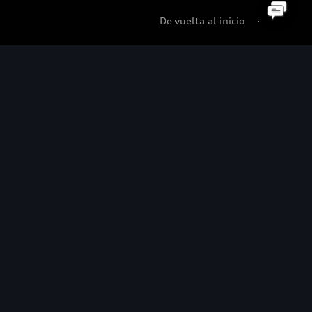
De vuelta al inicio
udi Certified :plus
di Certified :plus
ncesionarios Audi Certified :plus