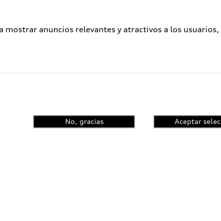
a mostrar anuncios relevantes y atractivos a los usuarios,
No, gracias
Aceptar selec
ometidos a un proceso