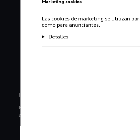
Marketing cookies
Las cookies de marketing se utilizan par
como para anunciantes.
Detalles
1
2
3
4
Rigurosa inspección
En Audi Certified :plus, nuestros vehículos son s
de inspección de 120 puntos.