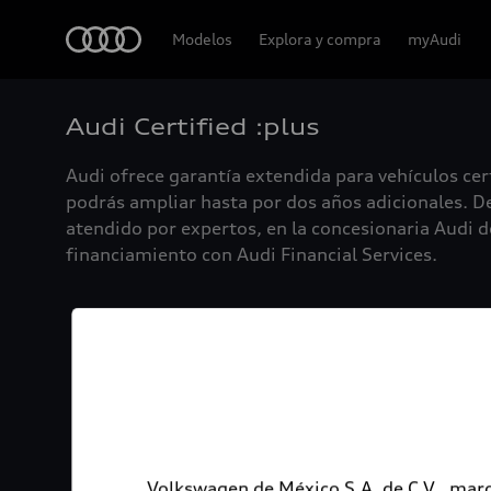
Audi
Modelos
Explora y compra
myAudi
Audi Certified :plus
Audi ofrece garantía extendida para vehículos cer
podrás ampliar hasta por dos años adicionales. De
atendido por expertos, en la concesionaria Audi de
financiamiento con Audi Financial Services.
Volkswagen de México S.A. de C.V., marc