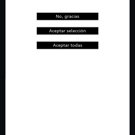
No, gracias
Aceptar selección
Aceptar todas
1
2
3
4
t-highlights.skipLinkText__
Rigurosa inspección