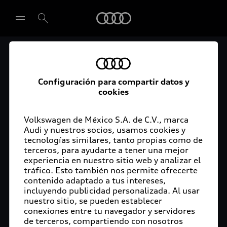
Audi
Audi Certified :plus
Seleccionar concesionario
Audi ofrece garantía extendida para vehículos
Configuración para compartir datos y
cookies
certificados. Al momento de adquirir tu vehículo
Audi Certified Plus contarás con una garantía,
cuya cobertura podrás ampliar hasta por dos años
Volkswagen de México S.A. de C.V., marca
adicionales. De esta forma estarás tranquilo ante
Audi y nuestros socios, usamos cookies y
tecnologías similares, tanto propias como de
imprevistos, ya que ante cualquier eventualidad
terceros, para ayudarte a tener una mejor
tu vehículo será atendido por expertos, en la
experiencia en nuestro sitio web y analizar el
concesionaria Audi de tu preferencia y utilizando
tráfico. Esto también nos permite ofrecerte
solo piezas originales. Además, tienes la
contenido adaptado a tus intereses,
posibilidad de incluirlo en tu financiamiento con
incluyendo publicidad personalizada. Al usar
nuestro sitio, se pueden establecer
Audi Financial Services.
conexiones entre tu navegador y servidores
de terceros, compartiendo con nosotros