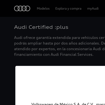
Audi
Modelos
Explora y compra
myAudi
Audi Certified :plus
Audi ofrece garantía extendida para vehículos cer
podrás ampliar hasta por dos años adicionales. De
atendido por expertos, en la concesionaria Audi de
financiamiento con Audi Financial Services.
Volkswagen de México S.A. de C.V., marc