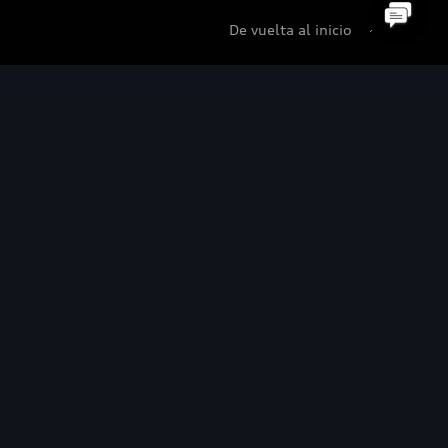
De vuelta al inicio
udi Certified :plus
di Certified :plus
ncesionarios Audi Certified :plus