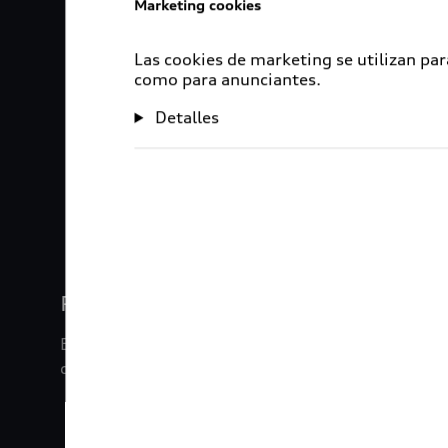
Marketing cookies
Las cookies de marketing se utilizan par
como para anunciantes.
Detalles
1
2
3
4
Rigurosa inspección
En Audi Certified :plus, nuestros vehículos son s
de inspección de 120 puntos.