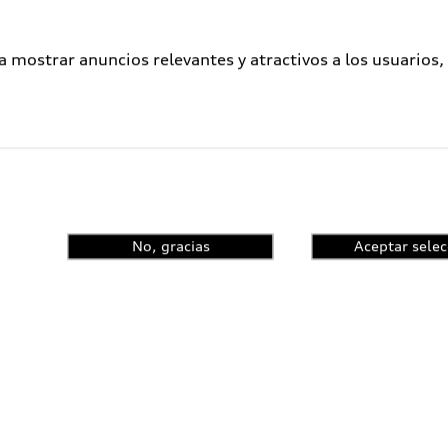
a mostrar anuncios relevantes y atractivos a los usuarios,
No, gracias
Aceptar selec
ometidos a un proceso