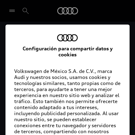
Audi
Audi Certified :plus
Seleccionar concesionario
Audi ofrece garantía extendida para vehículos
Configuración para compartir datos y
cookies
certificados. Al momento de adquirir tu vehículo
Audi Certified Plus contarás con una garantía,
cuya cobertura podrás ampliar hasta por dos años
Volkswagen de México S.A. de C.V., marca
adicionales. De esta forma estarás tranquilo ante
Audi y nuestros socios, usamos cookies y
tecnologías similares, tanto propias como de
imprevistos, ya que ante cualquier eventualidad
terceros, para ayudarte a tener una mejor
tu vehículo será atendido por expertos, en la
experiencia en nuestro sitio web y analizar el
concesionaria Audi de tu preferencia y utilizando
tráfico. Esto también nos permite ofrecerte
solo piezas originales. Además, tienes la
contenido adaptado a tus intereses,
posibilidad de incluirlo en tu financiamiento con
incluyendo publicidad personalizada. Al usar
nuestro sitio, se pueden establecer
Audi Financial Services.
conexiones entre tu navegador y servidores
de terceros, compartiendo con nosotros