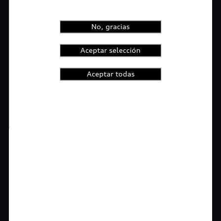
No, gracias
Aceptar selección
Aceptar todas
1
2
3
4
t-highlights.skipLinkText__
Rigurosa inspección