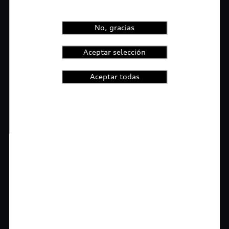
No, gracias
Aceptar selección
Aceptar todas
1
2
3
4
t-highlights.skipLinkText__
Rigurosa inspección