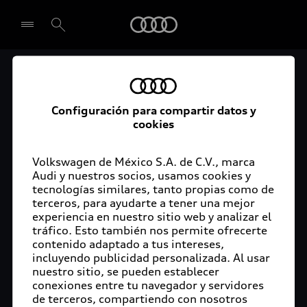
Audi
Audi Certified :plus
Seleccionar concesionario
Audi ofrece garantía extendida para vehículos
Configuración para compartir datos y
cookies
certificados. Al momento de adquirir tu vehículo
Audi Certified Plus contarás con una garantía,
cuya cobertura podrás ampliar hasta por dos años
Volkswagen de México S.A. de C.V., marca
adicionales. De esta forma estarás tranquilo ante
Audi y nuestros socios, usamos cookies y
tecnologías similares, tanto propias como de
imprevistos, ya que ante cualquier eventualidad
terceros, para ayudarte a tener una mejor
tu vehículo será atendido por expertos, en la
experiencia en nuestro sitio web y analizar el
concesionaria Audi de tu preferencia y utilizando
tráfico. Esto también nos permite ofrecerte
solo piezas originales. Además, tienes la
contenido adaptado a tus intereses,
posibilidad de incluirlo en tu financiamiento con
incluyendo publicidad personalizada. Al usar
nuestro sitio, se pueden establecer
Audi Financial Services.
conexiones entre tu navegador y servidores
de terceros, compartiendo con nosotros