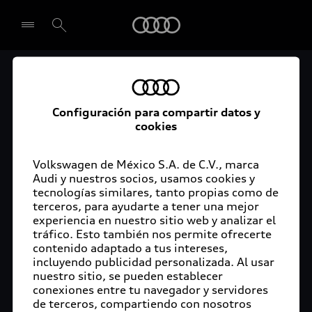
Audi
Audi Certified :plus
Seleccionar concesionario
Audi ofrece garantía extendida para vehículos
Configuración para compartir datos y
cookies
certificados. Al momento de adquirir tu vehículo
Audi Certified Plus contarás con una garantía,
cuya cobertura podrás ampliar hasta por dos años
Volkswagen de México S.A. de C.V., marca
adicionales. De esta forma estarás tranquilo ante
Audi y nuestros socios, usamos cookies y
tecnologías similares, tanto propias como de
imprevistos, ya que ante cualquier eventualidad
terceros, para ayudarte a tener una mejor
tu vehículo será atendido por expertos, en la
experiencia en nuestro sitio web y analizar el
concesionaria Audi de tu preferencia y utilizando
tráfico. Esto también nos permite ofrecerte
solo piezas originales. Además, tienes la
contenido adaptado a tus intereses,
posibilidad de incluirlo en tu financiamiento con
incluyendo publicidad personalizada. Al usar
nuestro sitio, se pueden establecer
Audi Financial Services.
conexiones entre tu navegador y servidores
de terceros, compartiendo con nosotros