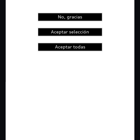
No, gracias
Aceptar selección
Aceptar todas
1
2
3
4
t-highlights.skipLinkText__
Rigurosa inspección