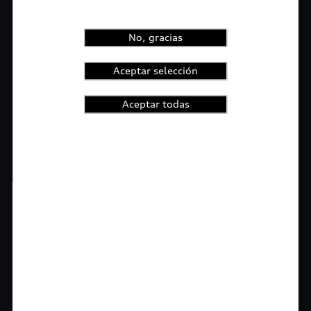
No, gracias
Aceptar selección
Aceptar todas
1
2
3
4
t-highlights.skipLinkText__
Rigurosa inspección