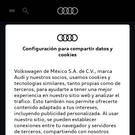
Audi
Audi Certified :plus
Seleccionar concesionario
Audi ofrece garantía extendida para vehículos
Configuración para compartir datos y
cookies
certificados. Al momento de adquirir tu vehículo
Audi Certified Plus contarás con una garantía,
cuya cobertura podrás ampliar hasta por dos años
Volkswagen de México S.A. de C.V., marca
adicionales. De esta forma estarás tranquilo ante
Audi y nuestros socios, usamos cookies y
tecnologías similares, tanto propias como de
imprevistos, ya que ante cualquier eventualidad
terceros, para ayudarte a tener una mejor
tu vehículo será atendido por expertos, en la
experiencia en nuestro sitio web y analizar el
concesionaria Audi de tu preferencia y utilizando
tráfico. Esto también nos permite ofrecerte
solo piezas originales. Además, tienes la
contenido adaptado a tus intereses,
posibilidad de incluirlo en tu financiamiento con
incluyendo publicidad personalizada. Al usar
nuestro sitio, se pueden establecer
Audi Financial Services.
conexiones entre tu navegador y servidores
de terceros, compartiendo con nosotros